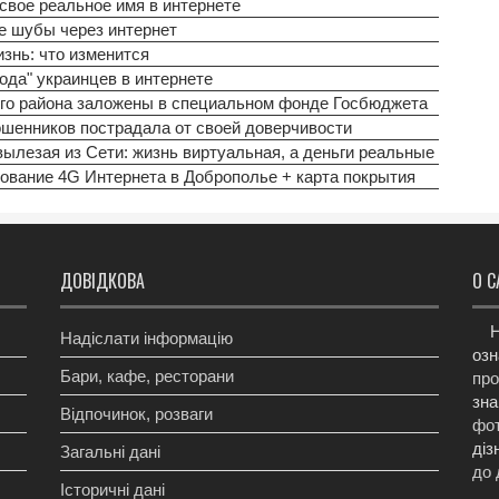
свое реальное имя в интернете
е шубы через интернет
знь: что изменится
ода" украинцев в интернете
ого района заложены в специальном фонде Госбюджета
шенников пострадала от своей доверчивости
ылезая из Сети: жизнь виртуальная, а деньги реальные
ование 4G Интернета в Доброполье + карта покрытия
ДОВІДКОВА
О С
Н
Надіслати інформацію
озн
Бари, кафе, ресторани
про
зна
Відпочинок, розваги
фот
діз
Загальні дані
до 
Історичні дані