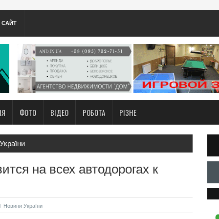
А САЙТ
НЯ
ФОТО
ВІДЕО
РОБОТА
РІЗНЕ
України
тся на всех автодорогах к
Новини України