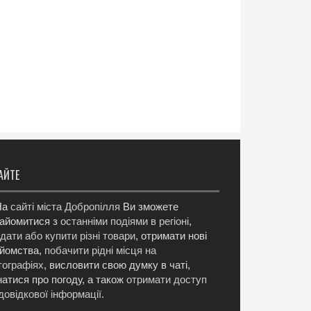
АЙТЕ
а
сайті міста Добропілля
Ви зможете
айомитися з
останніми подіями в регіоні
,
дати або купити різні товари
, отримати нові
йомства,
побачити рідні місця на
ографіях
, висловити свою думку в чаті,
натися про погоду, а також
отримати доступ
довідкової інформації
.