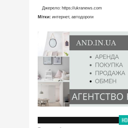
Джерело:
https://ukranews.com
Мітки:
интернет
,
автодороги
НО