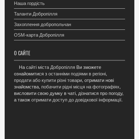
Наша гордість
Таланти Добропілля
Захоплення добропольчан
OSM-карта Добропілля
О САЙТЕ
На
сайті міста Добропілля
Ви зможете
ознайомитися з
останніми подіями в регіоні
,
продати або купити різні товари
, отримати нові
знайомства,
побачити рідні місця на фотографіях
,
висловити свою думку в чаті, дізнатися про погоду,
а також
отримати доступ до довідкової інформації
.