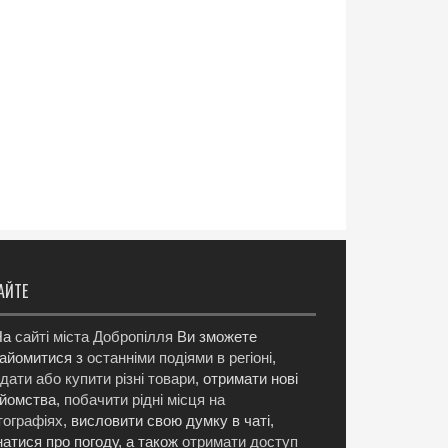
АЙТЕ
а
сайті міста Добропілля
Ви зможете
айомитися з
останніми подіями в регіоні
,
дати або купити різні товари
, отримати нові
йомства,
побачити рідні місця на
ографіях
, висловити свою думку в чаті,
натися про погоду, а також
отримати доступ