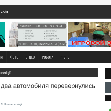
А САЙТ
НЯ
ФОТО
ВІДЕО
РОБОТА
РІЗНЕ
поліції
 два автомобиля перевернулись
Новини поліції