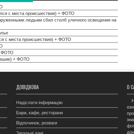
ТО
ылся с места происшествия) + ФОТО
оруженными людьми сбил столб уличного освещения на
олье
ся с места происшествия) + ФОТО
ТО
+ ФОТО
авшие) + ФОТО
ДОВІДКОВА
О С
Н
Надіслати інформацію
озн
Бари, кафе, ресторани
про
зна
Відпочинок, розваги
фот
діз
Загальні дані