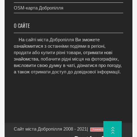
OSM-карта Добропілля
О САЙТЕ
На
сайті міста Добропілля
Ви зможете
ознайомитися з
останніми подіями в регіоні
,
продати або купити різні товари
, отримати нові
знайомства,
побачити рідні місця на фотографіях
,
висловити свою думку в чаті, дізнатися про погоду,
а також
отримати доступ до довідкової інформації
.
Сайт міста Добропілля 2008 - 2021
|