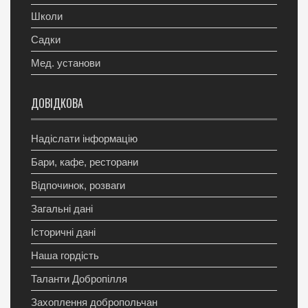
Школи
Садки
Мед. установи
ДОВІДКОВА
Надіслати інформацію
Бари, кафе, ресторани
Відпочинок, розваги
Загальні дані
Історичні дані
Наша гордість
Таланти Добропілля
Захоплення добропольчан