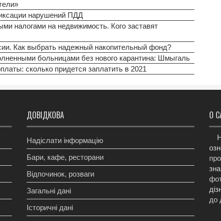
тели»
фиксации нарушений ПДД
ыми налогами на недвижимость. Кого заставят
нсии. Как выбрать надежный накопительный фонд?
олненными больницами без нового карантина: Шмыгаль
рплаты: сколько придется заплатить в 2021
ДОВІДКОВА
О С
Н
Надіслати інформацію
озн
Бари, кафе, ресторани
про
зна
Відпочинок, розваги
фот
діз
Загальні дані
до 
Історичні дані