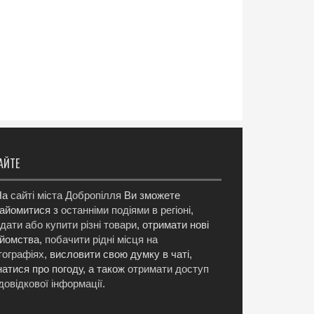
АЙТЕ
а
сайті міста Добропілля
Ви зможете
айомитися з
останніми подіями в регіоні
,
дати або купити різні товари
, отримати нові
йомства,
побачити рідні місця на
ографіях
, висловити свою думку в чаті,
натися про погоду, а також
отримати доступ
довідкової інформації
.