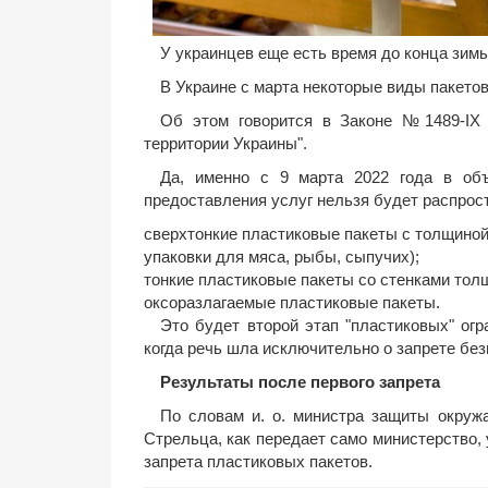
У украинцев еще есть время до конца зим
В Украине с марта некоторые виды пакето
Об этом говорится в Законе №1489-IX 
территории Украины".
Да, именно с 9 марта 2022 года в объ
предоставления услуг нельзя будет распрос
сверхтонкие пластиковые пакеты с толщиной
упаковки для мяса, рыбы, сыпучих);
тонкие пластиковые пакеты со стенками толщ
оксоразлагаемые пластиковые пакеты.
Это будет второй этап "пластиковых" ог
когда речь шла исключительно о запрете бе
Результаты после первого запрета
По словам и. о. министра защиты окру
Стрельца, как передает само министерство, 
запрета пластиковых пакетов.