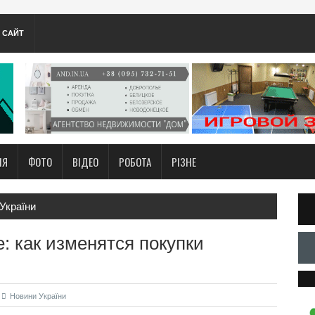
А САЙТ
НЯ
ФОТО
ВІДЕО
РОБОТА
РІЗНЕ
України
: как изменятся покупки
Новини України