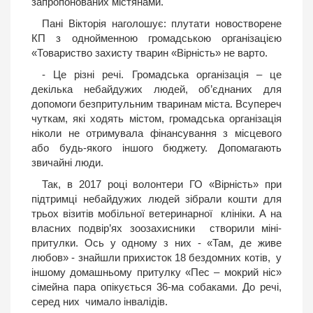
запропонованих містянами.
Пані Вікторія наголошує: плутати новостворене
КП з однойменною громадською організацією
«Товариство захисту тварин «Вірність» не варто.
- Це різні речі. Громадська організація – це
декілька небайдужих людей, об’єднаних для
допомоги безпритульним тваринам міста. Всупереч
чуткам, які ходять містом, громадська організація
ніколи не отримувала фінансування з місцевого
або будь-якого іншого бюджету. Допомагають
звичайні люди.
Так, в 2017 році волонтери ГО «Вірність» при
підтримці небайдужих людей зібрали кошти для
трьох візитів мобільної ветеринарної клініки. А на
власних подвір’ях зоозахисники створили міні-
притулки. Ось у одному з них - «Там, де живе
любов» - знайшли прихисток 18 бездомних котів, у
іншому домашньому притулку «Пес – мокрий ніс»
сімейна пара опікується 36-ма собаками. До речі,
серед них чимало інвалідів.