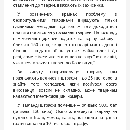
ставлення до тварин, вважають їх захисники.
У розвинених країнах проблему з
безпритульними тваринами вирішують тільки
гуманними методами. До того ж, там доводиться
платити податок на утримання тварини. Наприклад,
в Німеччині щорічний податок на першу собаку -
близько 150 євро, якщо ж господарі мають двох і
більше - податок збільшується майже вдвічі. До
речі, саме Німеччина стала першою країною в світі,
яка внесла захист тварин до Конституції.
За кинуту напризволяще тварину там
призначають величезні штрафи – до 25 тис. євро, а
знайти того господаря, який позбувся свого
вихованця, зовсім не складно, адже тваринам
надаються ідентифікаційні номери.
У Таїланді штрафи поменше – близько 5000 бат
(близько 130 євро). Якщо ж викинути тварину на
вулицю в Італії, можна, навіть, потрапити на рік за
грати і сплатити 10 тис. євро штрафу.