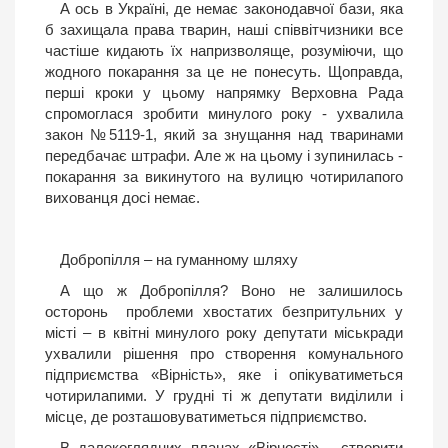
А ось в Україні, де немає законодавчої бази, яка
б захищала права тварин, наші співвітчизники все
частіше кидають їх напризволяще, розуміючи, що
жодного покарання за це не понесуть. Щоправда,
перші кроки у цьому напрямку Верховна Рада
спромоглася зробити минулого року - ухвалила
закон №5119-1, який за знущання над тваринами
передбачає штрафи. Але ж на цьому і зупинилась -
покарання за викинутого на вулицю чотирилапого
вихованця досі немає.
Добропілля – на гуманному шляху
А що ж Добропілля? Воно не залишилось
осторонь проблеми хвостатих безпритульних у
місті – в квітні минулого року депутати міськради
ухвалили рішення про створення комунального
підприємства «Вірність», яке і опікуватиметься
чотирилапими. У грудні ті ж депутати виділили і
місце, де розташовуватиметься підприємство.
В далекоглядних планах «Вірності» - створити