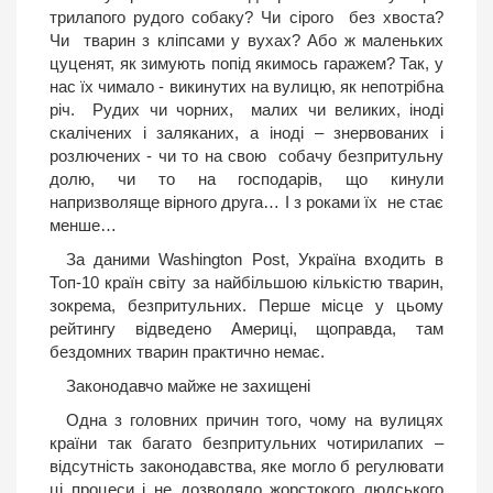
трилапого рудого собаку? Чи сірого без хвоста?
Чи тварин з кліпсами у вухах? Або ж маленьких
цуценят, як зимують попід якимось гаражем? Так, у
нас їх чимало - викинутих на вулицю, як непотрібна
річ. Рудих чи чорних, малих чи великих, іноді
скалічених і заляканих, а іноді – знервованих і
розлючених - чи то на свою собачу безпритульну
долю, чи то на господарів, що кинули
напризволяще вірного друга… І з роками їх не стає
менше…
За даними Washington Post, Україна входить в
Топ-10 країн світу за найбільшою кількістю тварин,
зокрема, безпритульних. Перше місце у цьому
рейтингу відведено Америці, щоправда, там
бездомних тварин практично немає.
Законодавчо майже не захищені
Одна з головних причин того, чому на вулицях
країни так багато безпритульних чотирилапих –
відсутність законодавства, яке могло б регулювати
ці процеси і не дозволяло жорстокого людського