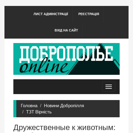
ЛИСТ АДМІНІСТРАЦІЇ
РЕЄСТРАЦІЯ
ВХІД НА САЙТ
Toggle
navigation
Головна
Новини Добропілля
ТЗТ Вірність
Дружественные к животным: