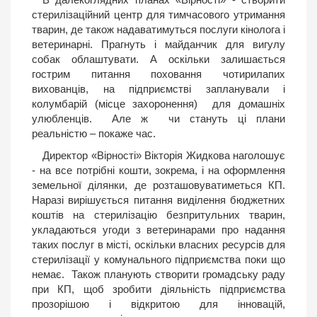
стерилізаційний центр для тимчасового утримання
тварин, де також надаватимуться послуги кінолога і
ветеринарні. Прагнуть і майданчик для вигулу
собак облаштувати. А оскільки залишається
гострим питання поховання чотирилапих
вихованців, на підприємстві запланували і
колумбарій (місце захоронення) для домашніх
улюбленців. Але ж чи стануть ці плани
реальністю – покаже час.
Директор «Вірності» Вікторія Жидкова наголошує
- на все потрібні кошти, зокрема, і на оформлення
земельної ділянки, де розташовуватиметься КП.
Наразі вирішується питання виділення бюджетних
коштів на стерилізацію безпритульних тварин,
укладаються угоди з ветеринарами про надання
таких послуг в місті, оскільки власних ресурсів для
стерилізації у комунального підприємства поки що
немає. Також планують створити громадську раду
при КП, щоб зробити діяльність підприємства
прозорішою і відкритою для інновацій,