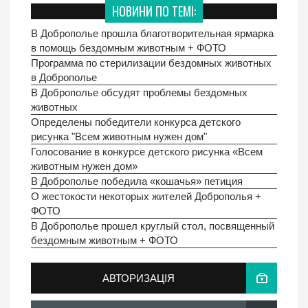
НОВИНИ ПО ТЕМІ:
В Доброполье прошла благотворительная ярмарка
в помощь бездомным животным + ФОТО
Программа по стерилизации бездомных животных
в Доброполье
В Доброполье обсудят проблемы бездомных
животных
Определены победители конкурса детского
рисунка "Всем животным нужен дом"
Голосование в конкурсе детского рисунка «Всем
животным нужен дом»
В Доброполье победила «кошачья» петиция
О жестокости некоторых жителей Доброполья +
ФОТО
В Доброполье прошел круглый стол, посвященный
бездомным животным + ФОТО
АВТОРИЗАЦІЯ