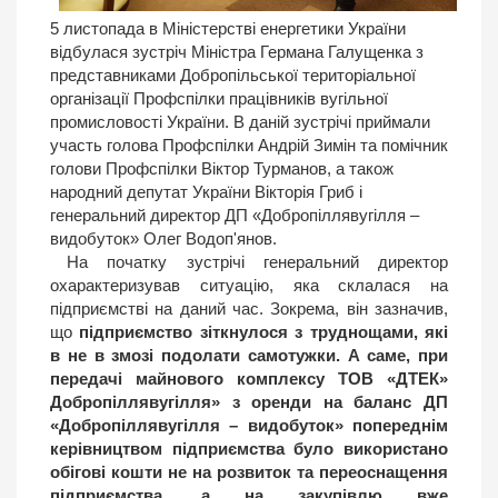
5 листопада в Міністерстві енергетики України
відбулася зустріч Міністра Германа Галущенка з
представниками Добропільської територіальної
організації Профспілки працівників вугільної
промисловості України. В даній зустрічі приймали
участь голова Профспілки Андрій Зимін та помічник
голови Профспілки Віктор Турманов, а також
народний депутат України Вікторія Гриб і
генеральний директор ДП «Добропіллявугілля –
видобуток» Олег Водоп'янов.
На початку зустрічі генеральний директор
охарактеризував ситуацію, яка склалася на
підприємстві на даний час. Зокрема, він зазначив,
що
підприємство зіткнулося з труднощами, які
в не в змозі подолати самотужки. А саме, при
передачі майнового комплексу ТОВ «ДТЕК»
Добропіллявугілля» з оренди на баланс ДП
«Добропіллявугілля – видобуток» попереднім
керівництвом підприємства було використано
обігові кошти не на розвиток та переоснащення
підприємства, а на закупівлю вже