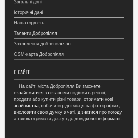
Загальні дані
Історичні дані
Наша гордість
Таланти Добропілля
Захоплення добропольчан
OSM-карта Добропілля
О САЙТЕ
На
сайті міста Добропілля
Ви зможете
ознайомитися з
останніми подіями в регіоні
,
продати або купити різні товари
, отримати нові
знайомства,
побачити рідні місця на фотографіях
,
висловити свою думку в чаті, дізнатися про погоду,
а також
отримати доступ до довідкової інформації
.