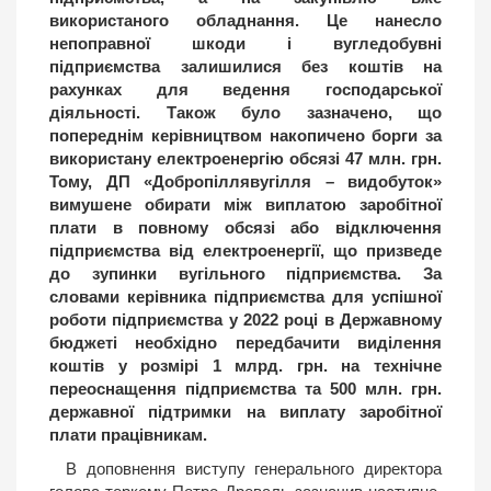
використаного обладнання. Це нанесло
непоправної шкоди і вугледобувні
підприємства залишилися без коштів на
рахунках для ведення господарської
діяльності. Також було зазначено, що
попереднім керівництвом накопичено борги за
використану електроенергію обсязі 47 млн. грн.
Тому, ДП «Добропіллявугілля – видобуток»
вимушене обирати між виплатою заробітної
плати в повному обсязі або відключення
підприємства від електроенергії, що призведе
до зупинки вугільного підприємства. За
словами керівника підприємства для успішної
роботи підприємства у 2022 році в Державному
бюджеті необхідно передбачити виділення
коштів у розмірі 1 млрд. грн. на технічне
переоснащення підприємства та 500 млн. грн.
державної підтримки на виплату заробітної
плати працівникам.
В доповнення виступу генерального директора