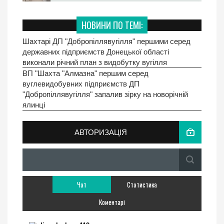
НОВИНИ ПО ТЕМІ:
Шахтарі ДП "Добропіллявугілля" першими серед
державних підприємств Донецької області
виконали річний план з видобутку вугілля
ВП "Шахта "Алмазна" першим серед
вуглевидобувних підприємств ДП
"Добропіллявугілля" запалив зірку на новорічній
ялинці
АВТОРИЗАЦІЯ
Чат
Статистика
Коментарі