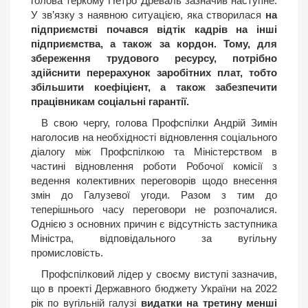
голова теркому Петро Древаль зазначив наступне.
У зв’язку з наявною ситуацією, яка створилася
на
підприємстві почався відтік кадрів на інші
підприємства, а також за кордон. Тому, для
збереження трудового ресурсу, потрібно
здійснити перерахунок заробітних плат, тобто
збільшити коефіцієнт, а також забезпечити
працівникам соціальні гарантії.
В свою чергу, голова Профспілки Андрій Зимін
наголосив на необхідності відновлення соціального
діалогу між Профспілкою та Міністерством в
частині відновлення роботи Робочої комісії з
ведення колективних переговорів щодо внесення
змін до Галузевої угоди. Разом з тим до
теперішнього часу переговори не розпочалися.
Однією з основних причин є відсутність заступника
Міністра, відповідального за вугільну
промисловість.
Профспілковий лідер у своєму виступі зазначив,
що в проекті Державного бюджету України на 2022
рік по вугільній галузі
видатки на третину менші