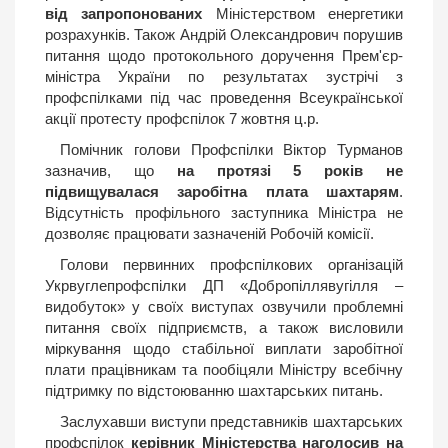
від запропонованих
Міністерством енергетики
розрахунків. Також Андрій Олександрович порушив
питання щодо протокольного доручення Прем'єр-
міністра України по результатах зустрічі з
профспілками під час проведення Всеукраїнської
акції протесту профспілок 7 жовтня ц.р.
Помічник голови Профспілки Віктор Турманов
зазначив, що
на протязі 5 років не
підвищувалася заробітна плата шахтарям
.
Відсутність профільного заступника Міністра не
дозволяє працювати зазначеній Робочій комісії.
Голови первинних профспілкових організацій
Укрвуглепрофспілки ДП «Добропіллявугілля –
видобуток» у своїх виступах озвучили проблемні
питання своїх підприємств, а також висловили
міркування щодо стабільної виплати заробітної
плати працівникам та пообіцяли Міністру всебічну
підтримку по відстоюванню шахтарських питань.
Заслухавши виступи представників шахтарських
профспілок
керівник Міністерства наголосив на