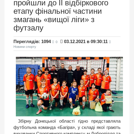
пройшли до II відбіркового
етапу фінальної частини
змагань «вищої ліги» з
футзалу
Переглядів: 1094
03.12.2021 в 09:30:11
0
Новини спорту
Збірну Донецької області гідно представляла
футбольна команда «Багіра», у складі якої грають
вихованки Спортивного комплексу м.Добропілля та