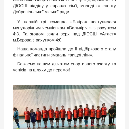
ДЮСШ відділу у справах сім’ї, молоді та спорту
Добропільської міської ради.
У першій грі команда «Багіра» поступилася
минулорічним чемпіонкам «Валькірія » з рахунком
4:3. Та згодом взяли верх над ДЮСШ «Атлет»
м.Борова з рахунком 4:0.
Наша команда пройшла до II відбіркового етапу
фінальної частини змагань «вищої ліги».
Бажаємо нашим дівчатам спортивного азарту та
успіхів на шляху до перемог!