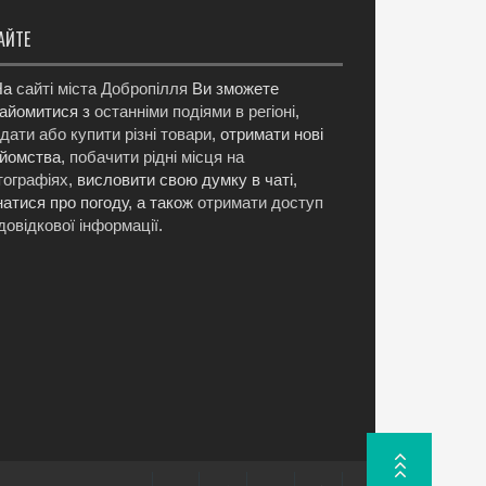
АЙТЕ
а
сайті міста Добропілля
Ви зможете
айомитися з
останніми подіями в регіоні
,
дати або купити різні товари
, отримати нові
йомства,
побачити рідні місця на
ографіях
, висловити свою думку в чаті,
натися про погоду, а також
отримати доступ
довідкової інформації
.