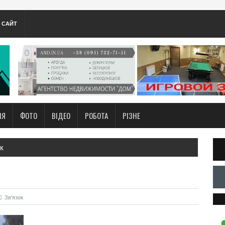
А САЙТ
НЯ
ФОТО
ВІДЕО
РОБОТА
РІЗНЕ
к
Зв'язок