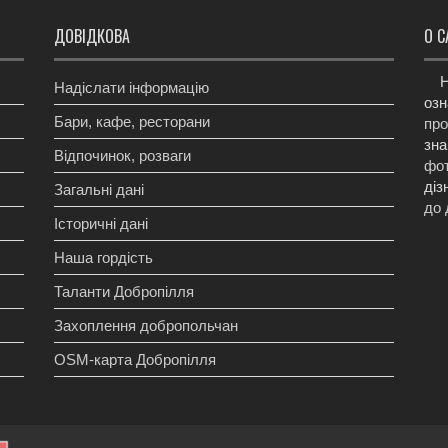
ДОВІДКОВА
О С
Н
Надіслати інформацію
озн
Бари, кафе, ресторани
про
зна
Відпочинок, розваги
фот
діз
Загальні дані
до 
Історичні дані
Наша гордість
Таланти Добропілля
Захоплення добропольчан
OSM-карта Добропілля