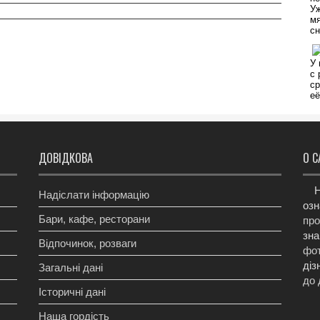
ДОВІДКОВА
О С
Н
Надіслати інформацію
озн
Бари, кафе, ресторани
про
зна
Відпочинок, розваги
фот
діз
Загальні дані
до 
Історичні дані
Наша гордість