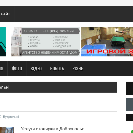
А САЙТ
НЯ
ФОТО
ВІДЕО
РОБОТА
РІЗНЕ
ельнi
Будівельнi
Услуги столярки в Доброполье