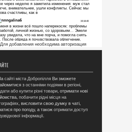
Для добавления необходима авторизация
АЙТЕ
а
сайті міста Добропілля
Ви зможете
айомитися з
останніми подіями в регіоні
,
дати або купити різні товари
, отримати нові
йомства,
побачити рідні місця на
ографіях
, висловити свою думку в чаті,
натися про погоду, а також
отримати доступ
довідкової інформації
.