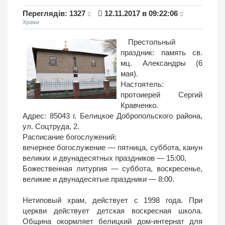
Переглядiв: 1327
12.11.2017 в 09:22:06
Храми
Престольный
праздник: память св.
мц. Александры (6
мая).
Настоятель:
протоиерей Сергий
Кравченко.
Адрес: 85043 г. Белицкое Добропольского района,
ул. Соцтруда, 2.
Расписание богослужений:
вечернее богослужение — пятница, суббота, канун
великих и двунадесятных праздников — 15:00,
Божественная литургия — суббота, воскресенье,
великие и двунадесятые праздники — 8:00.
Нетиповый храм, действует с 1998 года. При
церкви действует детская воскресная школа.
Община окормляет белицкий дом-интернат для