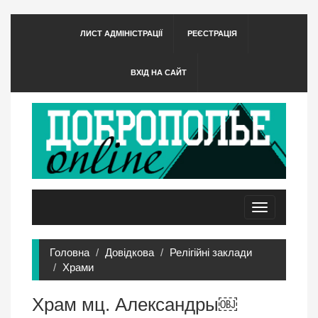
ЛИСТ АДМІНІСТРАЦІЇ
РЕЄСТРАЦІЯ
ВХІД НА САЙТ
Toggle
navigation
Головна
Довідкова
Релігійні заклади
Храми
Храм мц. Александры￼