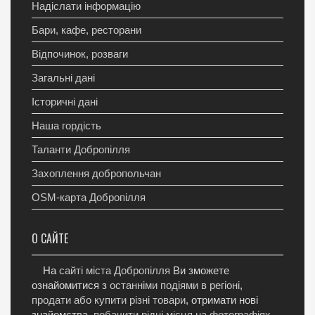
Надіслати інформацію
Бари, кафе, ресторани
Відпочинок, розваги
Загальні дані
Історичні дані
Наша гордість
Таланти Добропілля
Захоплення добропольчан
OSM-карта Добропілля
О САЙТЕ
На
сайті міста Добропілля
Ви зможете
ознайомитися з
останніми подіями в регіоні
,
продати або купити різні товари
, отримати нові
знайомства,
побачити рідні місця на фотографіях
,