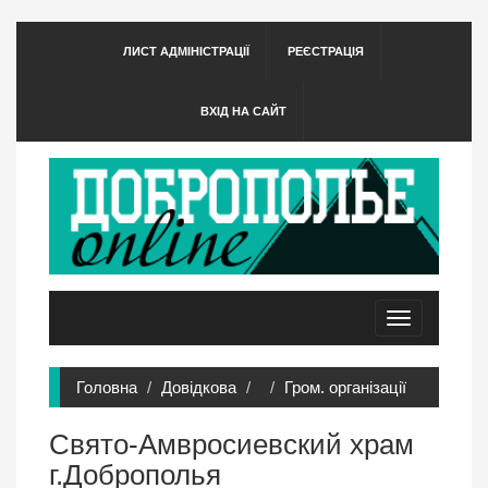
ЛИСТ АДМІНІСТРАЦІЇ
РЕЄСТРАЦІЯ
ВХІД НА САЙТ
Toggle
navigation
Головна
Довідкова
Гром. організації
Свято-Амвросиевский храм
г.Доброполья