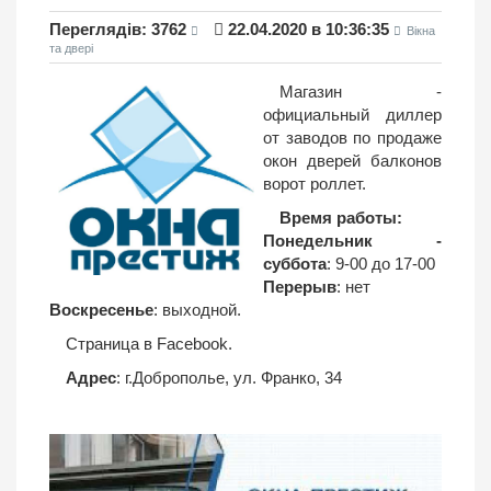
Переглядiв: 3762
22.04.2020 в 10:36:35
Вікна
та двері
Магазин -
официальный диллер
от заводов по продаже
окон дверей балконов
ворот роллет.
Время работы:
Понедельник -
суббота
: 9-00 до 17-00
Перерыв
: нет
Воскресенье
: выходной.
Страница в Facebook
.
Адрес
: г.Доброполье, ул. Франко, 34