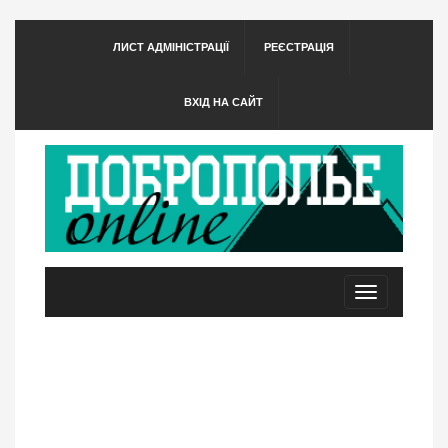
ЛИСТ АДМІНІСТРАЦІЇ
РЕЄСТРАЦІЯ
ВХІД НА САЙТ
Toggle
navigation