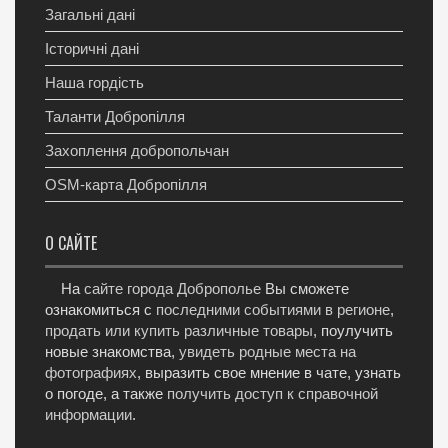
Загальні дані
Історичні дані
Наша гордість
Таланти Добропілля
Захоплення добропольчан
OSM-карта Добропілля
О САЙТЕ
На
сайте города Доброполье
Вы сможете
ознакомиться с
последними событиями в регионе
,
продать или купить различные товары
, поулучить
новые знакомства,
увидеть родные места на
фотографиях
, выразить свое мнение в чате, узнать
о погоде, а также
получить доступ к справочной
информации
.