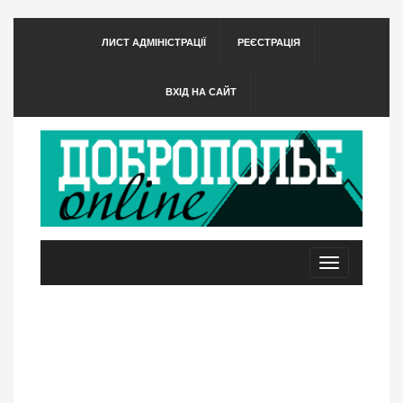
ЛИСТ АДМІНІСТРАЦІЇ
РЕЄСТРАЦІЯ
ВХІД НА САЙТ
Toggle
navigation