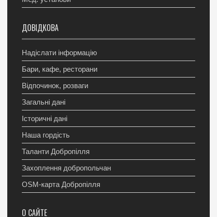
ДОВІДКОВА
Надіслати інформацію
Бари, кафе, ресторани
Відпочинок, розваги
Загальні дані
Історичні дані
Наша гордість
Таланти Добропілля
Захоплення добропольчан
OSM-карта Добропілля
О САЙТЕ