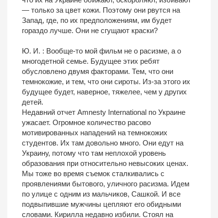
— только за цвет кожи. Поэтому они рвутся на
Запад, где, по их предположениям, им будет
гораздо лучше. Они не сгущают краски?
Ю. И. : Вообще-то мой фильм не о расизме, а о
многодетной семье. Будущее этих ребят
обусловлено двумя факторами. Тем, что они
темнокожие, и тем, что они сироты. Из-за этого их
будущее будет, наверное, тяжелее, чем у других
детей.
Недавний отчет Amnesty International по Украине
ужасает. Огромное количество расово
мотивированных нападений на темнокожих
студентов. Их там довольно много. Они едут на
Украину, потому что там неплохой уровень
образования при относительно невысоких ценах.
Мы тоже во время съемок сталкивались с
проявлениями бытового, уличного расизма. Идем
по улице с одним из мальчиков, Сашкой. И все
подвыпившие мужчины цепляют его обидными
словами. Кирилла недавно избили. Стоял на