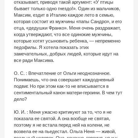
отказывает, приводя такой аргумент: «У птицы
бывает только одно гнездо!». Один из мальчиков,
Максим, ездит в Италию каждое лето в семью,
которая состоит из мужчины «папы Сандро», и его
отца, «дедушки Франко». Меня очень раздражает,
когда утверждают, что все одинокие мужчины,
которые хотят усыновить ребенка, — непременно
педофилы. Я хотела показать этих
замечательных, добрых людей, которые идут на
все ради Максима.
О. С. : Впечатление от Ольги неоднозначное.
Понимаешь, что она совершает каждодневный
подвиг. Но при этом как-то не вписывается в
сентиментальный канон матери-героини. В чем тут
дело?
Ю. И. : Меня ужасно критикуют за то, что я не
показала ее святой. А она вообще не святая,
поэтому я не встала перед ней на колени, не
возвела ее на пьедестал. Ольга Неня — живой,
реальный человек. Она, конечно, героиня, но и у