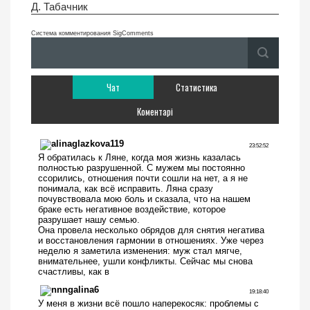
Д. Табачник
Система комментирования SigComments
Чат
Статистика
Коментарі