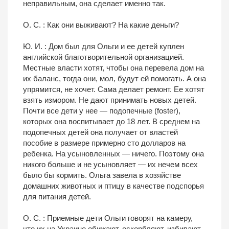
неправильным, она сделает именно так.
О. С. : Как они выживают? На какие деньги?
Ю. И. : Дом был для Ольги и ее детей куплен
английской благотворительной организацией.
Местные власти хотят, чтобы она перевела дом на
их баланс, тогда они, мол, будут ей помогать. А она
упрямится, не хочет. Сама делает ремонт. Ее хотят
взять измором. Не дают принимать новых детей.
Почти все дети у нее — подопечные (foster),
которых она воспитывает до 18 лет. В среднем на
подопечных детей она получает от властей
пособие в размере примерно сто долларов на
ребенка. На усыновленных — ничего. Поэтому она
никого больше и не усыновляет — их нечем всех
было бы кормить. Ольга завела в хозяйстве
домашних животных и птицу в качестве подспорья
для питания детей.
О. С. : Приемные дети Ольги говорят на камеру,
что их на Украине обижают, оскорбляют, избивают