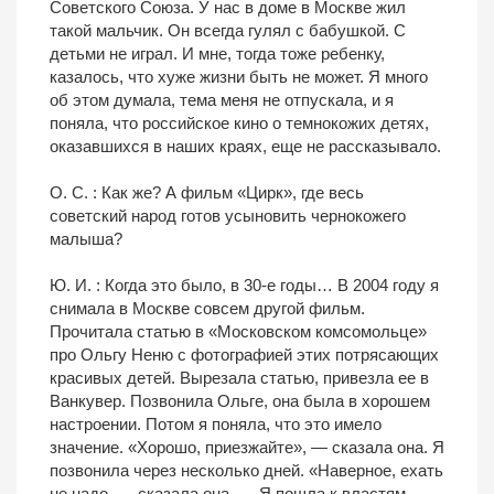
Советского Союза. У нас в доме в Москве жил
такой мальчик. Он всегда гулял с бабушкой. С
детьми не играл. И мне, тогда тоже ребенку,
казалось, что хуже жизни быть не может. Я много
об этом думала, тема меня не отпускала, и я
поняла, что российское кино о темнокожих детях,
оказавшихся в наших краях, еще не рассказывало.
О. С. : Как же? А фильм «Цирк», где весь
советский народ готов усыновить чернокожего
малыша?
Ю. И. : Когда это было, в 30-е годы… В 2004 году я
снимала в Москве совсем другой фильм.
Прочитала статью в «Московском комсомольце»
про Ольгу Неню с фотографией этих потрясающих
красивых детей. Вырезала статью, привезла ее в
Ванкувер. Позвонила Ольге, она была в хорошем
настроении. Потом я поняла, что это имело
значение. «Хорошо, приезжайте», — сказала она. Я
позвонила через несколько дней. «Наверное, ехать
не надо, — сказала она. — Я пошла к властям,