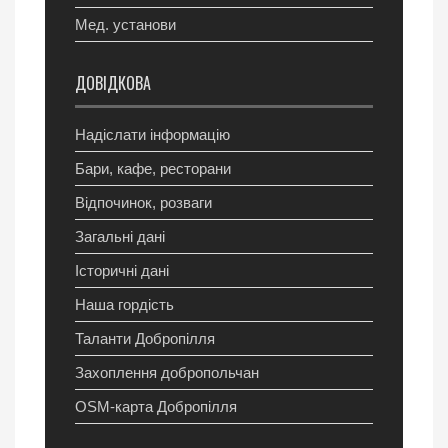
Мед. установи
ДОВІДКОВА
Надіслати інформацію
Бари, кафе, ресторани
Відпочинок, розваги
Загальні дані
Історичні дані
Наша гордість
Таланти Добропілля
Захоплення добропольчан
OSM-карта Добропілля