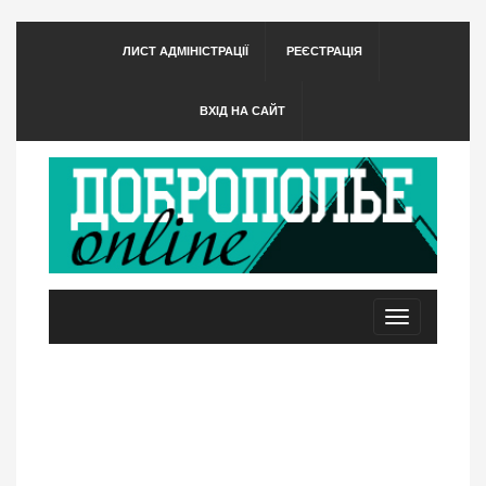
ЛИСТ АДМІНІСТРАЦІЇ
РЕЄСТРАЦІЯ
ВХІД НА САЙТ
Toggle
navigation