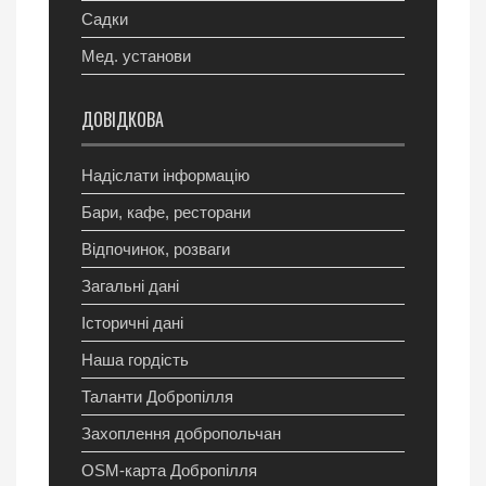
Садки
Мед. установи
ДОВІДКОВА
Надіслати інформацію
Бари, кафе, ресторани
Відпочинок, розваги
Загальні дані
Історичні дані
Наша гордість
Таланти Добропілля
Захоплення добропольчан
OSM-карта Добропілля