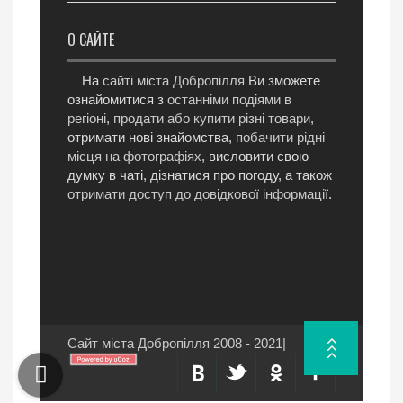
О САЙТЕ
На
сайті міста Добропілля
Ви зможете
ознайомитися з
останніми подіями в
регіоні
,
продати або купити різні товари
,
отримати нові знайомства,
побачити рідні
місця на фотографіях
, висловити свою
думку в чаті, дізнатися про погоду, а також
отримати доступ до довідкової інформації
.
Сайт міста Добропілля 2008 - 2021
|