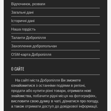
Відпочинок, розваги
Загальні дані
Історичні дані
Наша гордість
Таланти Добропілля
Захоплення добропольчан
OSM-карта Добропілля
О САЙТЕ
На
сайті міста Добропілля
Ви зможете
ознайомитися з
останніми подіями в регіоні
,
продати або купити різні товари
, отримати нові
знайомства,
побачити рідні місця на фотографіях
,
висловити свою думку в чаті, дізнатися про погоду,
а також
отримати доступ до довідкової інформації
.