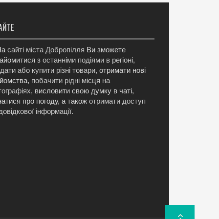
АЙТЕ
а
сайті міста Добропілля
Ви зможете
айомитися з
останніми подіями в регіоні
,
дати або купити різні товари
, отримати нові
йомства,
побачити рідні місця на
ографіях
, висловити свою думку в чаті,
натися про погоду, а також
отримати доступ
довідкової інформації
.