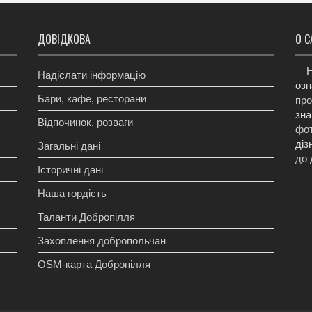
ДОВІДКОВА
О С
Н
Надіслати інформацію
озн
Бари, кафе, ресторани
про
зна
Відпочинок, розваги
фот
діз
Загальні дані
до 
Історичні дані
Наша гордість
Таланти Добропілля
Захоплення добропольчан
OSM-карта Добропілля