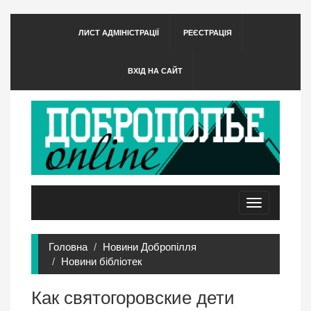
ЛИСТ АДМІНІСТРАЦІЇ
РЕЄСТРАЦІЯ
ВХІД НА САЙТ
Toggle
navigation
Головна
Новини Добропілля
Новини бібліотек
Как святогоровские дети