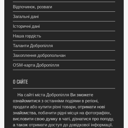
Відпочинок, розваги
Загальні дані
Історичні дані
Наша гордість
Таланти Добропілля
Захоплення добропольчан
OSM-карта Добропілля
О САЙТЕ
На
сайті міста Добропілля
Ви зможете
ознайомитися з
останніми подіями в регіоні
,
продати або купити різні товари
, отримати нові
знайомства,
побачити рідні місця на фотографіях
,
висловити свою думку в чаті, дізнатися про погоду,
а також
отримати доступ до довідкової інформації
.