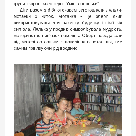
групи творчої майстерні "Умілі долоньки".
Діти разом з бібліотекарем виготовляли ляльки-
мотанки з ниток. Мотанка - це оберіг, який
використовували для захисту будинку і сім'ї від
сил зла. Лялька у предків символізувала мудрість,
материнство і зв'язок поколінь. Оберіг передавали
від матері до доньки, з покоління в покоління, тим
самим пов'язуючи рід воєдино.