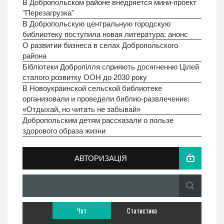
В Добропольском районе внедряется мини-проект
"Перезагрузка"
В Добропольскую центральную городскую
библиотеку поступила новая литература: анонс
О развитии бизнеса в селах Добропольского
района
Бібліотеки Добропілля сприяють досягненню Цілей
сталого розвитку ООН до 2030 року
В Новоукраинской сельской библиотеке
организовали и проведели библио-развлечение:
«Отдыхай, но читать не забывай»
Добропольским детям рассказали о пользе
здорового образа жизни
АВТОРИЗАЦІЯ
Чат
Статистика