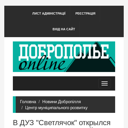
ЛИСТ АДМІНІСТРАЦІЇ
РЕЄСТРАЦІЯ
ВХІД НА САЙТ
Toggle
navigation
Головна
Новини Добропілля
Центр муніципального розвитку
В ДУЗ "Светлячок" открылся