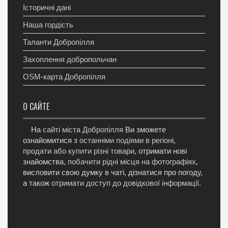
Історичні дані
Наша гордість
Таланти Добропілля
Захоплення добропольчан
OSM-карта Добропілля
О САЙТЕ
На
сайті міста Добропілля
Ви зможете
ознайомитися з
останніми подіями в регіоні
,
продати або купити різні товари
, отримати нові
знайомства,
побачити рідні місця на фотографіях
,
висловити свою думку в чаті, дізнатися про погоду,
а також
отримати доступ до довідкової інформації
.