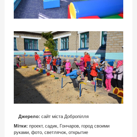
Джерело:
сайт міста Добропілля
Мітки:
проект
,
садик
,
Гончаров
,
город своими
руками
,
фото
,
светлячок
,
открытие