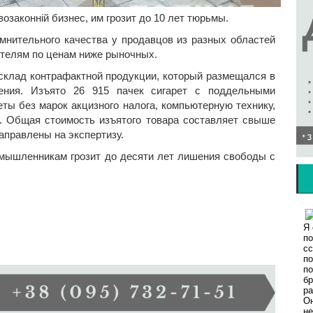
законній бизнес, им грозит до 10 лет тюрьмы.
мнительного качества у продавцов из разных областей
ителям по ценам ниже рыночных.
клад контрафактной продукции, который размещался в
дения. Изъято 26 915 пачек сигарет с поддельными
ты без марок акцизного налога, компьютерную технику,
. Общая стоимость изъятого товара составляет свыше
направлены на экспертизу.
мышленникам грозит до десяти лет лишения свободы с