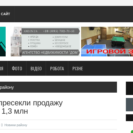
А САЙТ
НЯ
ФОТО
ВІДЕО
РОБОТА
РІЗНЕ
району
пресекли продажу
 1,3 млн
Новини району