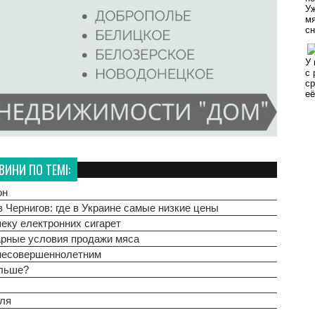
ВИНИ ПО ТЕМІ:
он
в Чернигов: где в Украине самые низкие цены
еку електронних сигарет
арные условия продажи мяса
 несовершеннолетним
альше?
оля