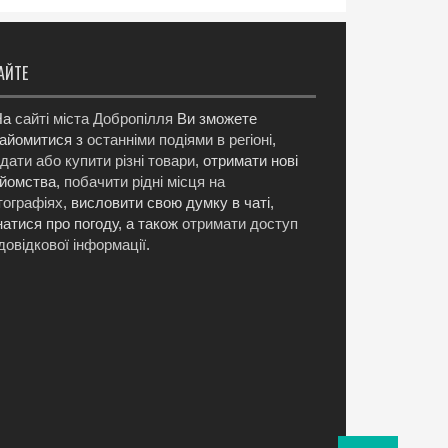
АЙТЕ
а
сайті міста Добропілля
Ви зможете
айомитися з
останніми подіями в регіоні
,
дати або купити різні товари
, отримати нові
йомства,
побачити рідні місця на
ографіях
, висловити свою думку в чаті,
натися про погоду, а також
отримати доступ
довідкової інформації
.