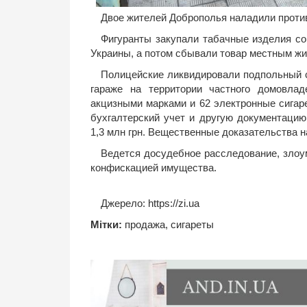
Двое жителей Доброполья наладили противо
Фигуранты закупали табачные изделия со
Украины, а потом сбывали товар местным ж
Полицейские ликвидировали подпольный с
гараже на территории частного домовла
акцизными марками и 62 электронные сигаре
бухгалтерский учет и другую документацию
1,3 млн грн. Вещественные доказательства 
Ведется досудебное расследование, злоу
конфискацией имущества.
Джерело:
https://zi.ua
Мітки:
продажа
,
сигареты