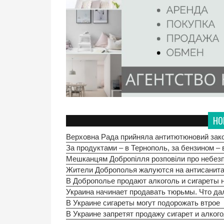
НО
Верховна Рада прийняла антитютюновий зак
За продуктами – в Тернополь, за бензином – 
Мешканцям Добропілля розповіли про небезп
Жители Доброполья жалуются на антисанит
В Доброполье продают алкоголь и сигареты
Украина начинает продавать тюрьмы. Что д
В Украине сигареты могут подорожать втрое
В Украине запретят продажу сигарет и алког