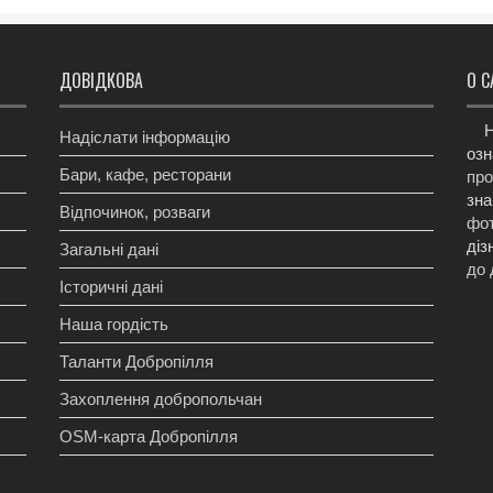
ДОВІДКОВА
О С
Н
Надіслати інформацію
озн
Бари, кафе, ресторани
про
зна
Відпочинок, розваги
фот
діз
Загальні дані
до 
Історичні дані
Наша гордість
Таланти Добропілля
Захоплення добропольчан
OSM-карта Добропілля