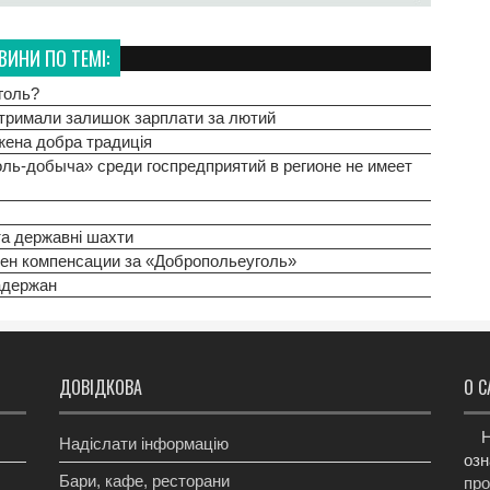
ВИНИ ПО ТЕМІ:
голь?
отримали залишок зарплати за лютий
жена добра традиція
ль-добыча» среди госпредприятий в регионе не имеет
та державні шахти
вен компенсации за «Добропольеуголь»
адержан
ДОВІДКОВА
О С
Н
Надіслати інформацію
озн
Бари, кафе, ресторани
про