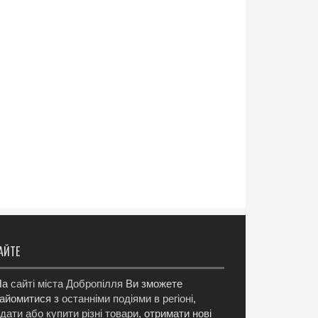
АЙТЕ
а
сайті міста Добропілля
Ви зможете
айомитися з
останніми подіями в регіоні
,
дати або купити різні товари
, отримати нові