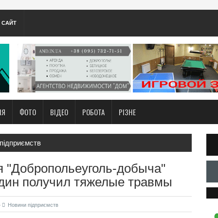
А САЙТ
НЯ
ФОТО
ВІДЕО
РОБОТА
РІЗНЕ
підприємств
я "Добропольеуголь-добыча"
один получил тяжелые травмы
Новини підприємств