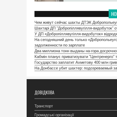
НО
Чем живут сейчас шахты ДТЭК Добропольеу
Шахтарі ДП "Добропіллявугілля-видобуток" 
У ДП «Добропіллявугілля-видобуток» відрод
На сегодняшний день только «Добропольеуго
задолженности по зарплате
Два миллиона тонн выданы на-гора досрочно
Кабмін планує приватизувати "Центренерго" 
Государство заплатит Ахметову 400 млн гри
На Донбассе убит шахтер: подозреваемый з
ДОВІДКОВА
Транспорт
Громадські організації