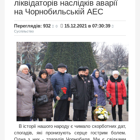
ліквідаторів наслідків аварії
на Чорнобильській АЕС
Переглядів: 932
15.12.2021 в 07:30:39
0
Суспільство
В історії нашого народу є чимало скорботних дат,
спогадів, які пронизують серце гострим болем.
Одна з них - трагедія Чорнобиля. Ми є свідками