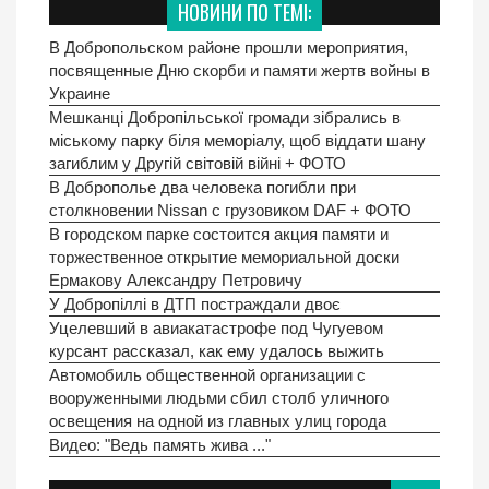
НОВИНИ ПО ТЕМІ:
В Добропольском районе прошли мероприятия,
посвященные Дню скорби и памяти жертв войны в
Украине
Мешканці Добропільської громади зібрались в
міському парку біля меморіалу, щоб віддати шану
загиблим у Другій світовій війні + ФОТО
В Доброполье два человека погибли при
столкновении Nissan с грузовиком DAF + ФОТО
В городском парке состоится акция памяти и
торжественное открытие мемориальной доски
Ермакову Александру Петровичу
У Добропіллі в ДТП постраждали двоє
Уцелевший в авиакатастрофе под Чугуевом
курсант рассказал, как ему удалось выжить
Автомобиль общественной организации с
вооруженными людьми сбил столб уличного
освещения на одной из главных улиц города
Видео: "Ведь память жива ..."