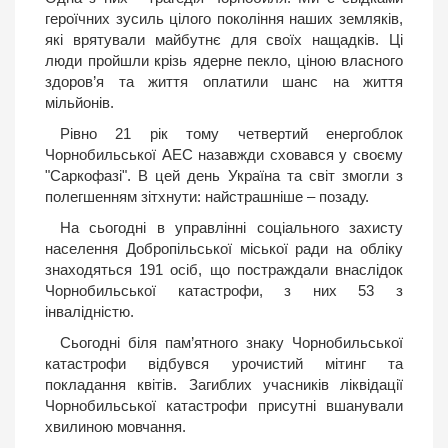
героїчних зусиль цілого покоління наших земляків,
які врятували майбутнє для своїх нащадків. Ці
люди пройшли крізь ядерне пекло, ціною власного
здоров’я та життя оплатили шанс на життя
мільйонів.
Рівно 21 рік тому четвертий енергоблок
Чорнобильської АЕС назавжди сховався у своєму
"Саркофазі". В цей день Україна та світ змогли з
полегшенням зітхнути: найстрашніше – позаду.
На сьогодні в управлінні соціального захисту
населення Добропільської міської ради на обліку
знаходяться 191 осіб, що постраждали внаслідок
Чорнобильської катастрофи, з них 53 з
інвалідністю.
Сьогодні біля пам’ятного знаку Чорнобильської
катастрофи відбувся урочистий мітинг та
покладання квітів. Загиблих учасників ліквідації
Чорнобильської катастрофи присутні вшанували
хвилиною мовчання.