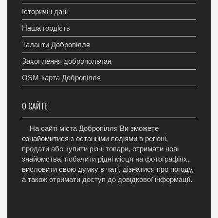
Історичні дані
Наша гордість
Таланти Добропілля
Захоплення добропольчан
OSM-карта Добропілля
О САЙТЕ
На
сайті міста Добропілля
Ви зможете
ознайомитися з
останніми подіями в регіоні
,
продати або купити різні товари
, отримати нові
знайомства,
побачити рідні місця на фотографіях
,
висловити свою думку в чаті, дізнатися про погоду,
а також
отримати доступ до довідкової інформації
.