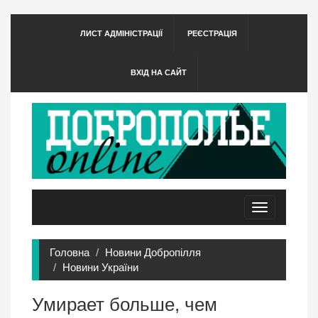
ЛИСТ АДМІНІСТРАЦІЇ
РЕЄСТРАЦІЯ
ВХІД НА САЙТ
Toggle
navigation
Головна
Новини Добропілля
Новини України
Умирает больше, чем