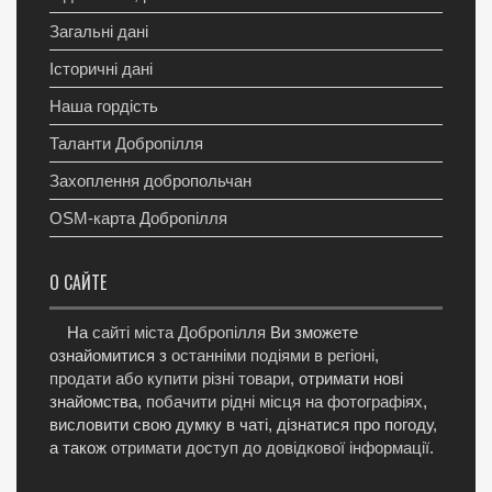
Загальні дані
Історичні дані
Наша гордість
Таланти Добропілля
Захоплення добропольчан
OSM-карта Добропілля
О САЙТЕ
На
сайті міста Добропілля
Ви зможете
ознайомитися з
останніми подіями в регіоні
,
продати або купити різні товари
, отримати нові
знайомства,
побачити рідні місця на фотографіях
,
висловити свою думку в чаті, дізнатися про погоду,
а також
отримати доступ до довідкової інформації
.