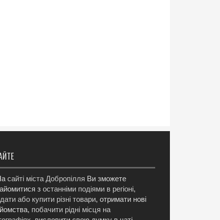
АЙТЕ
а
сайті міста Добропілля
Ви зможете
айомитися з
останніми подіями в регіоні
,
дати або купити різні товари
, отримати нові
йомства,
побачити рідні місця на
ографіях
, висловити свою думку в чаті,