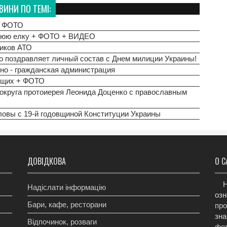
ВИНИ ПО ТЕМІ:
 + ФОТО
днюю елку + ФОТО + ВИДЕО
иков АТО
о поздравляет личный состав с Днем милиции Украины!
но - гражданская администрация
ащих + ФОТО
округа протоиерея Леонида Доценко с православным
ловы с 19-й годовщиной Конституции Украины
ДОВІДКОВА
О С
Н
Надіслати інформацію
озн
Бари, кафе, ресторани
про
зна
Відпочинок, розваги
фот