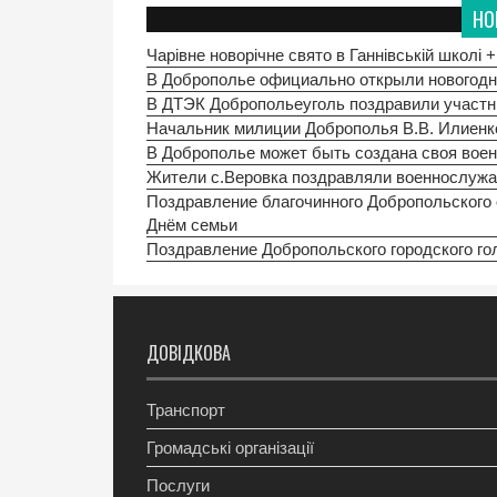
НО
Чарівне новорічне свято в Ганнівській школі
В Доброполье официально открыли нового
В ДТЭК Добропольеуголь поздравили участн
Начальник милиции Доброполья В.В. Илиенк
В Доброполье может быть создана своя воен
Жители с.Веровка поздравляли военнослуж
Поздравление благочинного Добропольского 
Днём семьи
Поздравление Добропольского городского го
ДОВІДКОВА
Транспорт
Громадські організації
Послуги