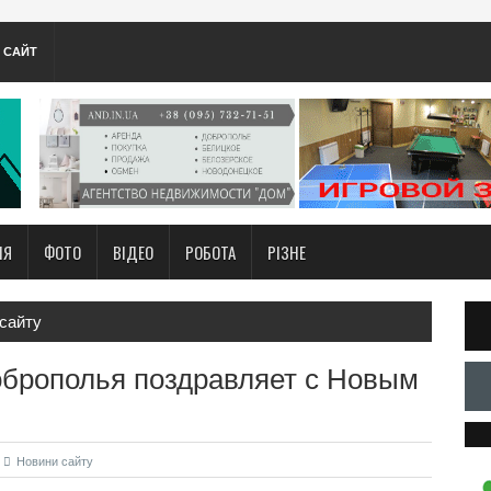
А САЙТ
НЯ
ФОТО
ВІДЕО
РОБОТА
РІЗНЕ
сайту
оброполья поздравляет с Новым
Новини сайту