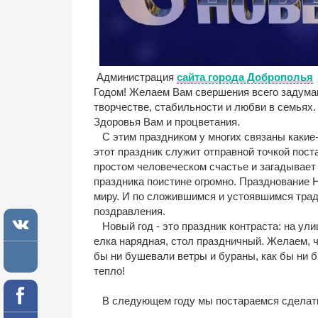
Администрация
сайта города Доброполья
Годом! Желаем Вам свершения всего задуман
творчестве, стабильности и любви в семьях.
Здоровья Вам и процветания.
С этим праздником у многих связаны какие-
этот праздник служит отправной точкой пост
простом человеческом счастье и загадывает
праздника поистине огромно. Празднование 
миру. И по сложившимся и устоявшимся трад
поздравления.
Новый год - это праздник контраста: на улице
елка нарядная, стол праздничный. Желаем, ч
бы ни бушевали ветры и бураны, как бы ни б
тепло!
В следующем году мы постараемся сделать