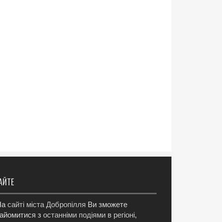
АЙТЕ
а
сайті міста Добропілля
Ви зможете
айомитися з
останніми подіями в регіоні
,