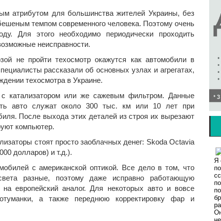
ым атрибутом для большинства жителей Украины, без
 бешеным темпом современного человека. Поэтому очень
ду. Для этого необходимо периодически проходить
возможные неисправности.
грозой не пройти техосмотр окажутся как автомобили в
Специалисты рассказали об основных узлах и агрегатах,
ждении техосмотра в Украине.
 с катализатором или же сажевым фильтром. Данные
сть авто служат около 300 тыс. км или 10 лет при
биля. После выхода этих деталей из строя их вырезают
руют компьютер.
лизаторы стоят просто заоблачных денег: Skoda Octavia
000 долларов) и т.д.).
мобилей с американской оптикой. Все дело в том, что
 света разные, поэтому даже исправно работающую
на европейский аналог. Для некоторых авто и вовсе
вотуманки, а также переднюю корректировку фар и