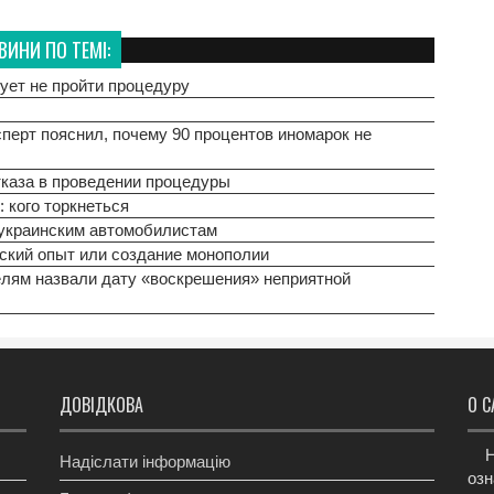
ВИНИ ПО ТЕМІ:
ует не пройти процедуру
перт пояснил, почему 90 процентов иномарок не
тказа в проведении процедуры
: кого торкнеться
 украинским автомобилистам
ский опыт или создание монополии
елям назвали дату «воскрешения» неприятной
ДОВІДКОВА
О С
Н
Надіслати інформацію
озн