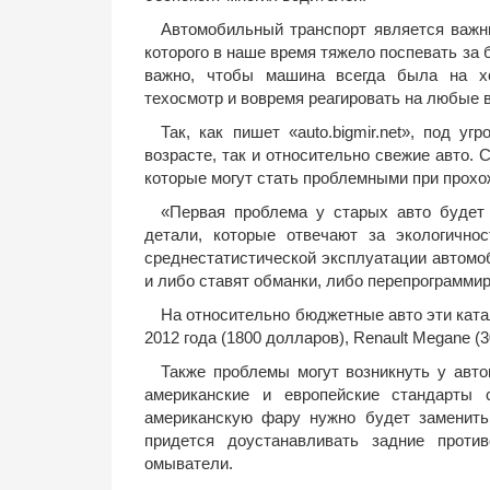
Автомобильный транспорт является важн
которого в наше время тяжело поспевать за
важно, чтобы машина всегда была на хо
техосмотр и вовремя реагировать на любые 
Так, как пишет «auto.bigmir.net», под у
возрасте, так и относительно свежие авто. 
которые могут стать проблемными при прохо
«Первая проблема у старых авто будет
детали, которые отвечают за экологично
среднестатистической эксплуатации автомо
и либо ставят обманки, либо перепрограмми
На относительно бюджетные авто эти ката
2012 года (1800 долларов), Renault Megane (3
Также проблемы могут возникнуть у авто
американские и европейские стандарты
американскую фару нужно будет заменить 
придется доустанавливать задние проти
омыватели.