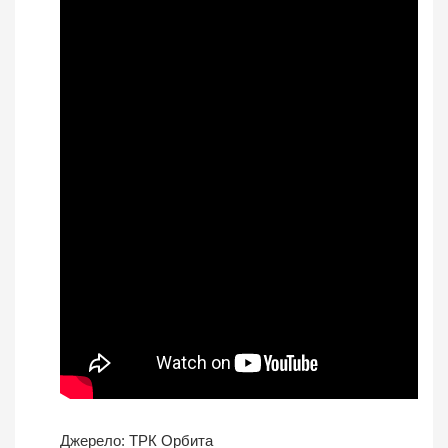
Джерело:
ТРК Орбита