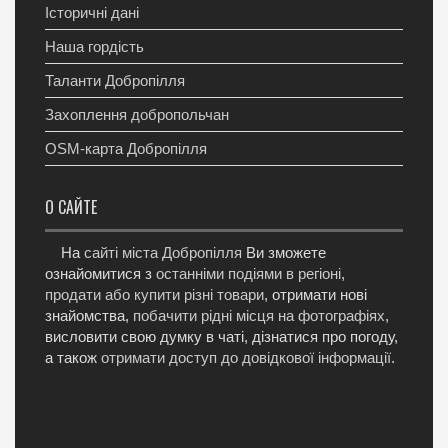
Історичні дані
Наша гордість
Таланти Добропілля
Захоплення добропольчан
OSM-карта Добропілля
О САЙТЕ
На
сайті міста Добропілля
Ви зможете
ознайомитися з
останніми подіями в регіоні
,
продати або купити різні товари
, отримати нові
знайомства,
побачити рідні місця на фотографіях
,
висловити свою думку в чаті, дізнатися про погоду,
а також
отримати доступ до довідкової інформації
.