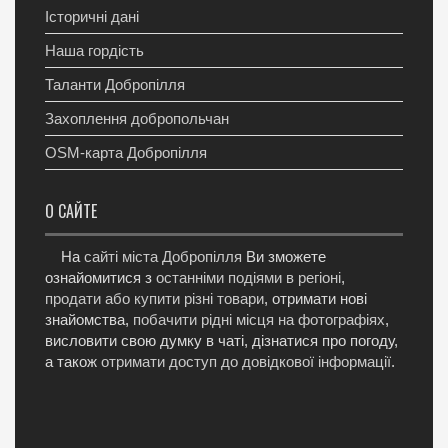
Історичні дані
Наша гордість
Таланти Добропілля
Захоплення добропольчан
OSM-карта Добропілля
О САЙТЕ
На
сайті міста Добропілля
Ви зможете
ознайомитися з
останніми подіями в регіоні
,
продати або купити різні товари
, отримати нові
знайомства,
побачити рідні місця на фотографіях
,
висловити свою думку в чаті, дізнатися про погоду,
а також
отримати доступ до довідкової інформації
.