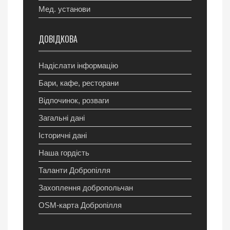
Мед. установи
ДОВІДКОВА
Надіслати інформацію
Бари, кафе, ресторани
Відпочинок, розваги
Загальні дані
Історичні дані
Наша гордість
Таланти Добропілля
Захоплення добропольчан
OSM-карта Добропілля