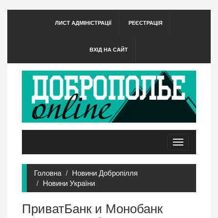
ЛИСТ АДМІНІСТРАЦІЇ
РЕЄСТРАЦІЯ
ВХІД НА САЙТ
Toggle
navigation
Головна
Новини Добропілля
Новини України
ПриватБанк и Монобанк