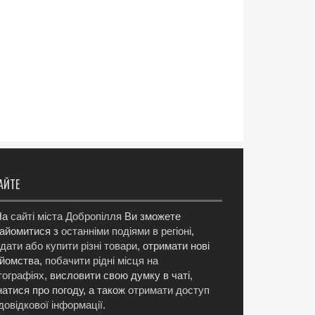
АЙТЕ
а
сайті міста Добропілля
Ви зможете
айомитися з
останніми подіями в регіоні
,
дати або купити різні товари
, отримати нові
йомства,
побачити рідні місця на
ографіях
, висловити свою думку в чаті,
натися про погоду, а також
отримати доступ
довідкової інформації
.