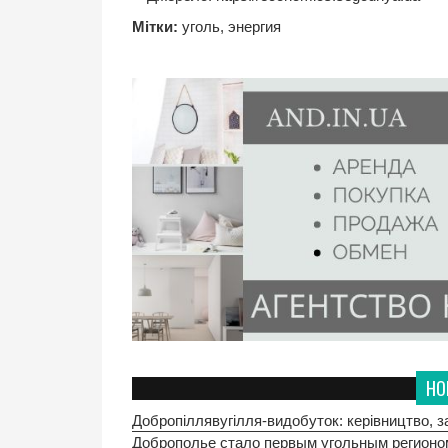
Мітки:
уголь
,
энергия
НО
Добропіллявугілля-видобуток: керівництво, з
Доброполье стало первым угольным регионом