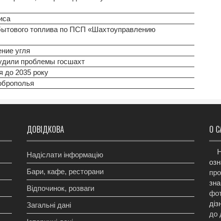
иса
 бытового топлива по ПСП «Шахтоуправлению
ние угля
судили проблемы госшахт
я до 2035 року
оброполья
ДОВІДКОВА
О С
Н
Надіслати інформацію
озн
Бари, кафе, ресторани
про
зна
Відпочинок, розваги
фот
діз
Загальні дані
до 