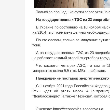
Только за прошедшие сутки запас угля на 
На государственных ТЭС из 23 энергобл
В Украине по состоянию на 10 ноября на с
на 310,4 тыс. тонн меньше, чем необходимо..
По его словам, только за минувшие сутки 
тонн.
А на государственных ТЭС из 23 энергобл
не работает каждый второй энергоблок госуд
Что касается четырех АЭС, то там из 15
мощностью около 9,9 тыс. МВт – работают.
Прекращение поставок энергетического 
С 1 ноября 2021 года Российская Федераци
Речь идет об углях марок А (антрацит)
"Донбассэнерго", а также "Технова", которая
Джерело:
https://economics.segodnya.ua