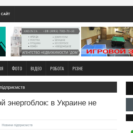
А САЙТ
НЯ
ФОТО
ВІДЕО
РОБОТА
РІЗНЕ
підприємств
й энергоблок: в Украине не
Новини підприємств