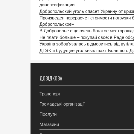
диверсификации
Добропольский уголь спасет Украину от криз
Произведен перерасчет стоимости погрузки
Добропольское»
В Доброполье еще очень богатое месторожде
Не плати больше – покупай свое: в Раде об
Україна зобов’язалась відмовитись від вугілл
ДТЭК и будущее угольных шахт Большого Д
ДОВІДКОВА
Транспорт
Громадські організації
Послуги
Магазини