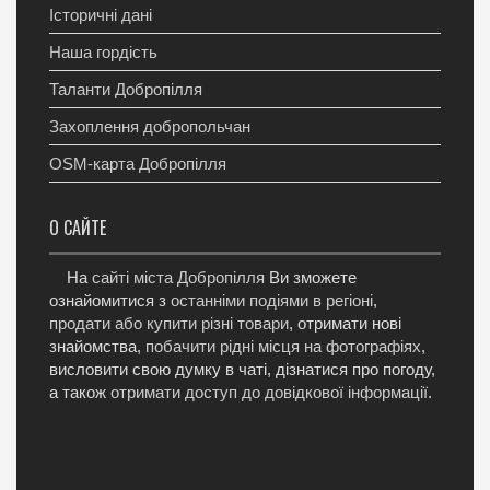
Історичні дані
Наша гордість
Таланти Добропілля
Захоплення добропольчан
OSM-карта Добропілля
О САЙТЕ
На
сайті міста Добропілля
Ви зможете
ознайомитися з
останніми подіями в регіоні
,
продати або купити різні товари
, отримати нові
знайомства,
побачити рідні місця на фотографіях
,
висловити свою думку в чаті, дізнатися про погоду,
а також
отримати доступ до довідкової інформації
.