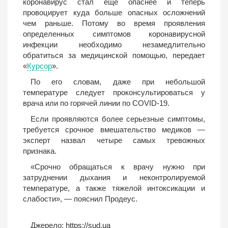
коронавирус стал еще опаснее и теперь
провоцирует куда больше опасных осложнений
чем раньше. Потому во время проявления
определенных симптомов коронавирусной
инфекции необходимо незамедлительно
обратиться за медицинской помощью, передает
«
Курсор
».
По его словам, даже при небольшой
температуре следует проконсультироваться у
врача или по горячей линии по COVID-19.
Если проявляются более серьезные симптомы,
требуется срочное вмешательство медиков —
эксперт назвал четыре самых тревожных
признака.
«Срочно обращаться к врачу нужно при
затруднении дыхания и неконтролируемой
температуре, а также тяжелой интоксикации и
слабости», — пояснил Продеус.
Джерело:
https://sud.ua