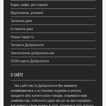
Бари, кафе, ресторани
Відпочинок, розваги
Загальні дані
Історичні дані
Наша гордість
Таланти Добропілля
Захоплення добропольчан
OSM-карта Добропілля
О САЙТЕ
На
сайті міста Добропілля
Ви зможете
ознайомитися з
останніми подіями в регіоні
,
продати або купити різні товари
, отримати нові
знайомства,
побачити рідні місця на фотографіях
,
висловити свою думку в чаті, дізнатися про погоду,