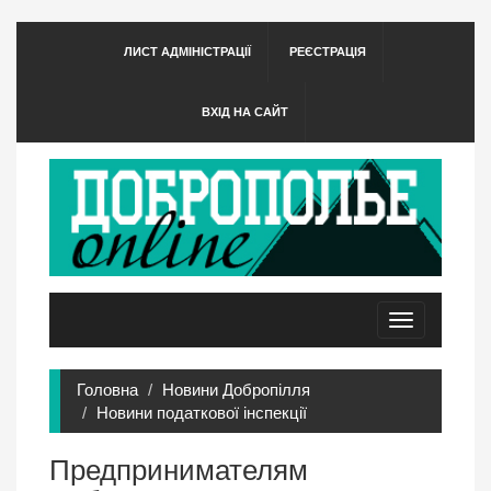
ЛИСТ АДМІНІСТРАЦІЇ
РЕЄСТРАЦІЯ
ВХІД НА САЙТ
Toggle
navigation
Головна
Новини Добропілля
Новини податкової інспекції
Предпринимателям