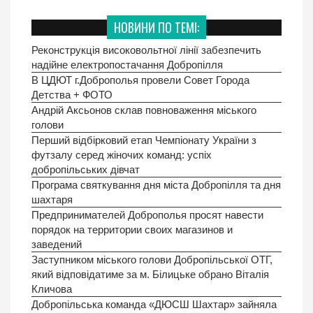
НОВИНИ ПО ТЕМІ:
Реконструкція високовольтної лінії забезпечить
надійне електропостачання Добропілля
В ЦДЮТ г.Доброполья провели Совет Города
Детства + ФОТО
Андрій Аксьонов склав повноваження міського
голови
Перший відбірковий етап Чемпіонату України з
футзалу серед жіночих команд: успіх
добропільських дівчат
Програма святкування дня міста Добропілля та дня
шахтаря
Предпринимателей Доброполья просят навести
порядок на территории своих магазинов и
заведений
Заступником міського голови Добропільської ОТГ,
який відповідатиме за м. Білицьке обрано Віталія
Кличова
Добропільська команда «ДЮСШ Шахтар» зайняла