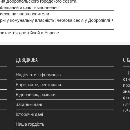
сия Добропольского городского совета
 обещаний и факт выполнения
ифов на энергоносители
ні у комунальну власність: чергова сесія у Добропіллі +
читается достойной в Европе
ДОВІДКОВА
О С
Н
Надіслати інформацію
озн
Бари, кафе, ресторани
про
зна
Відпочинок, розваги
фот
діз
Загальні дані
до 
Історичні дані
Наша гордість