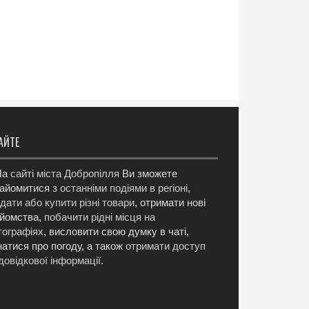
АЙТЕ
а
сайті міста Добропілля
Ви зможете
айомитися з
останніми подіями в регіоні
,
дати або купити різні товари
, отримати нові
йомства,
побачити рідні місця на
ографіях
, висловити свою думку в чаті,
натися про погоду, а також
отримати доступ
довідкової інформації
.