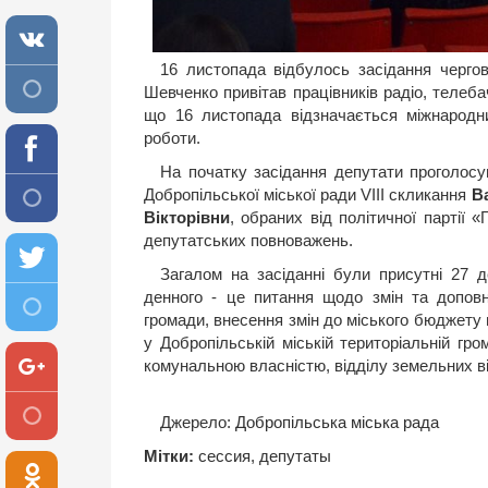
16 листопада відбулось засідання чергово
Шевченко привітав працівників радіо, телеба
що 16 листопада відзначається міжнародни
роботи.
На початку засідання депутати проголос
Добропільської міської ради VIIІ скликання
В
Вікторівни
, обраних від політичної партії 
депутатських повноважень.
Загалом на засіданні були присутні 27 
денного - це питання щодо змін та доповн
громади, внесення змін до міського бюджету н
у Добропільській міській територіальній гро
комунальною власністю, відділу земельних в
Джерело:
Добропільська міська рада
Мітки:
сессия
,
депутаты