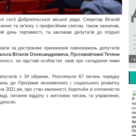
ї сесії Добропільської міської ради. Секретар Віталій
чення та зв’язку з професійним святом, також зазначив,
й день терпимості, та закликав депутатів до плідної
ували за дострокове припинення повноважень депутатів
альта Віталія Олександровича, Пустовойтової Тетяни
«Голос», на підставі особистих заяв про складання ними
депутатів з 34 обраних. Розглянули 67 питань порядку
ень до Програми економічного і соціального розвитку
а 2021 рік, про стан законності, боротьби зі злочинністю
маді, питання відділу з житлових питань та управління,
ідносин.