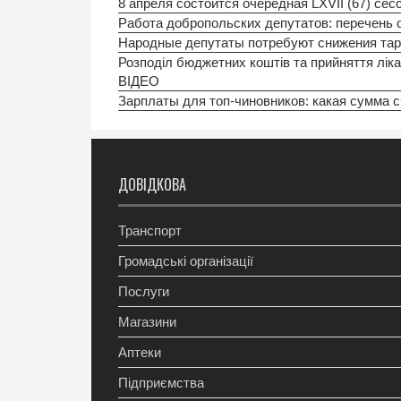
8 апреля состоится очередная LХVII (67) сес
Работа добропольских депутатов: перечень
Народные депутаты потребуют снижения тар
Розподіл бюджетних коштів та прийняття лікар
ВIДЕО
Зарплаты для топ-чиновников: какая сумма с
ДОВІДКОВА
Транспорт
Громадські організації
Послуги
Магазини
Аптеки
Підприємства