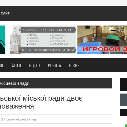
А САЙТ
НЯ
ФОТО
ВІДЕО
РОБОТА
РІЗНЕ
місцевої влади
ьської міської ради двоє
вноваження
Новини місцевої влади