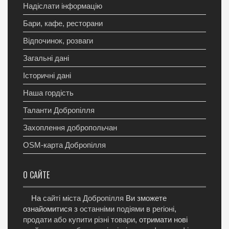
Надіслати інформацію
Бари, кафе, ресторани
Відпочинок, розваги
Загальні дані
Історичні дані
Наша гордість
Таланти Добропілля
Захоплення добропольчан
OSM-карта Добропілля
О САЙТЕ
На
сайті міста Добропілля
Ви зможете
ознайомитися з
останніми подіями в регіоні
,
продати або купити різні товари
, отримати нові