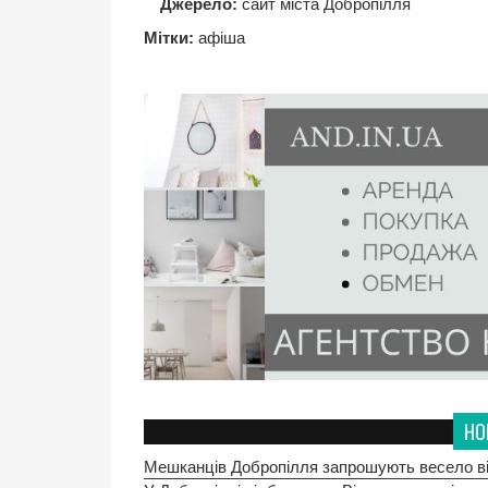
Джерело:
сайт міста Добропілля
Мітки:
афіша
НО
Мешканців Добропілля запрошують весело ві