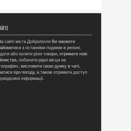
АЙТЕ
а
сайті міста Добропілля
Ви зможете
айомитися з
останніми подіями в регіоні
,
дати або купити різні товари
, отримати нові
йомства,
побачити рідні місця на
ографіях
, висловити свою думку в чаті,
натися про погоду, а також
отримати доступ
довідкової інформації
.