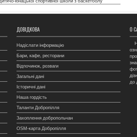
 дитячо-юнацької спортивної школи з баскетболу
ДОВІДКОВА
О С
Н
Надіслати інформацію
озн
Бари, кафе, ресторани
про
зна
Відпочинок, розваги
фот
діз
Загальні дані
до 
Історичні дані
Наша гордість
Таланти Добропілля
Захоплення добропольчан
OSM-карта Добропілля