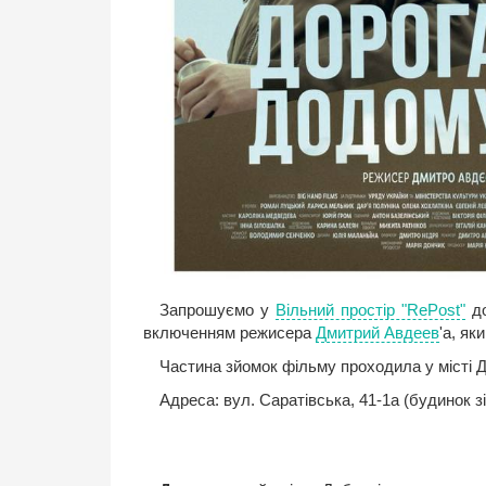
Запрошуємо у
Вільний простір "RePost"
до
включенням режисера
Дмитрий Авдеев
'а, як
Частина зйомок фільму проходила у місті 
Адреса: вул. Саратівська, 41-1а (будинок з