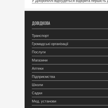
У Добропіллі відбудеться Відкрита першість
ДОВІДКОВА
Транспорт
Громадські організації
Послуги
Магазини
Аптеки
Підприємства
Школи
Садки
Мед. установи