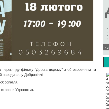
 перегляду фільму "Дорога додому" з обговоренням та
ий народився у Добропіллі.
Добропілля.
і сторони Укрпошти).