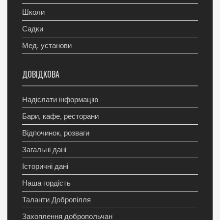
Школи
Садки
Мед. установи
ДОВІДКОВА
Надіслати інформацію
Бари, кафе, ресторани
Відпочинок, розваги
Загальні дані
Історичні дані
Наша гордість
Таланти Добропілля
Захоплення добропольчан