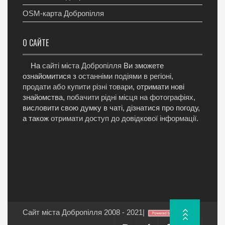
OSM-карта Добропілля
О САЙТЕ
На
сайті міста Добропілля
Ви зможете
ознайомитися з
останніми подіями в регіоні
,
продати або купити різні товари
, отримати нові
знайомства,
побачити рідні місця на фотографіях
,
висловити свою думку в чаті, дізнатися про погоду,
а також
отримати доступ до довідкової інформації
.
Сайт міста Добропілля 2008 - 2021
|