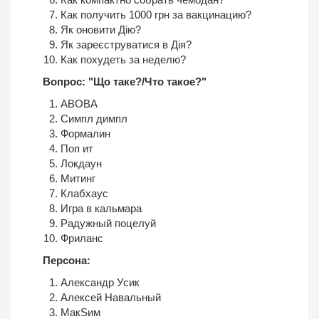
Как получить 1000 грн за вакцинацию?
Як оновити Дію?
Як зареєструватися в Дія?
Как похудеть за неделю?
Вопрос: "Що таке?/Что такое?"
ABOBA
Симпл димпл
Формалин
Поп ит
Локдаун
Митинг
Клабхаус
Игра в кальмара
Радужный поцелуй
Фриланс
Персона:
Александр Усик
Алексей Навальный
МакSим