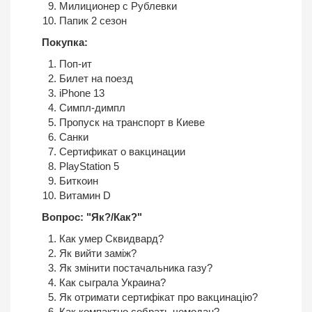
Милиционер с Рублевки
Папик 2 сезон
Покупка:
Поп-ит
Билет на поезд
iPhone 13
Симпл-димпл
Пропуск на транспорт в Киеве
Санки
Сертификат о вакцинации
PlayStation 5
Биткоин
Витамин D
Вопрос: "Як?/Как?"
Как умер Сквидвард?
Як вийти заміж?
Як змінити постачальника газу?
Как сыграла Украина?
Як отримати сертифікат про вакцинацію?
Как компактно собрать чемодан?