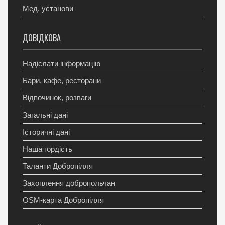
Мед. установи
ДОВІДКОВА
Надіслати інформацію
Бари, кафе, ресторани
Відпочинок, розваги
Загальні дані
Історичні дані
Наша гордість
Таланти Добропілля
Захоплення добропольчан
OSM-карта Добропілля