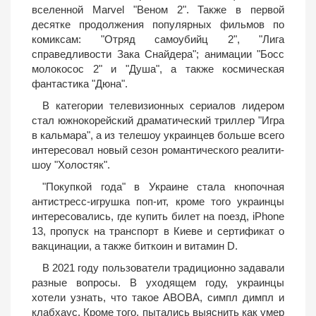
вселенной Marvel "Веном 2". Также в первой
десятке продолжения популярных фильмов по
комиксам: "Отряд самоубийц 2", "Лига
справедливости Зака Снайдера"; анимации "Босс
молокосос 2" и "Душа", а также космическая
фантастика "Дюна".
В категории телевизионных сериалов лидером
стал южнокорейский драматический триллер "Игра
в кальмара", а из телешоу украинцев больше всего
интересовал новый сезон романтического реалити-
шоу "Холостяк".
"Покупкой года" в Украине стала кнопочная
антистресс-игрушка поп-ит, кроме того украинцы
интересовались, где купить билет на поезд, iPhone
13, пропуск на транспорт в Киеве и сертификат о
вакцинации, а также биткоин и витамин D.
В 2021 году пользователи традиционно задавали
разные вопросы. В уходящем году, украинцы
хотели узнать, что такое ABOBA, симпл димпл и
клабхаус. Кроме того, пытались выяснить как умер