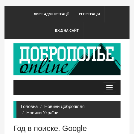
ЛИСТ АДМІНІСТРАЦІЇ
РЕЄСТРАЦІЯ
ВХІД НА САЙТ
Toggle
navigation
Головна
Новини Добропілля
Новини України
Год в поиске. Google