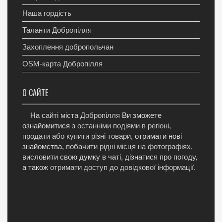
Наша гордість
Таланти Добропілля
Захоплення добропольчан
OSM-карта Добропілля
О САЙТЕ
На
сайті міста Добропілля
Ви зможете
ознайомитися з
останніми подіями в регіоні
,
продати або купити різні товари
, отримати нові
знайомства,
побачити рідні місця на фотографіях
,
висловити свою думку в чаті, дізнатися про погоду,
а також
отримати доступ до довідкової інформації
.