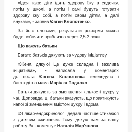
«Ідея така: діти їдять здорову їжу в садочку,
потім у школі, а потім і самі будуть готувати
здорову їжу собі, а потім своїм дітям, а далі
внукам», - заявив
Євген Клопотенко
.
За його словами, результати реформи можна
буде побачити приблизно через 2,5-3 роки.
Що кажуть батьки
Багато батьків дякують за чудову ініціативу.
«Женя, дякую! Це дуже складна і важлива
ініціатива», - написала у коментарях
до поста
Євгена Клопотенка
телеведуча і
багатодітна мама
Марічка Падалко
.
Батьки дякують за зменшення кількості цукру у
чаї. Щоправда, ці батьки вказують, що практикують
напої зі зменшеним вмістом цукру і вдома.
«Я лікар-ендокринолог i дедалі частіше стикаюся
з дитячим ожирінням. Тому дякую вам за вашу
роботу!!!» - коментує
Наталія Мар'янова
.