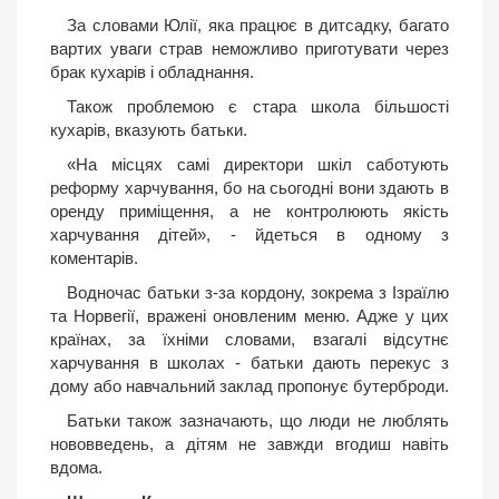
За словами Юлії, яка працює в дитсадку, багато
вартих уваги страв неможливо приготувати через
брак кухарів і обладнання.
Також проблемою є стара школа більшості
кухарів, вказують батьки.
«На місцях самі директори шкіл саботують
реформу харчування, бо на сьогодні вони здають в
оренду приміщення, а не контролюють якість
харчування дітей», - йдеться в одному з
коментарів.
Водночас батьки з-за кордону, зокрема з Ізраїлю
та Норвегії, вражені оновленим меню. Адже у цих
країнах, за їхніми словами, взагалі відсутнє
харчування в школах - батьки дають перекус з
дому або навчальний заклад пропонує бутерброди.
Батьки також зазначають, що люди не люблять
нововведень, а дітям не завжди вгодиш навіть
вдома.