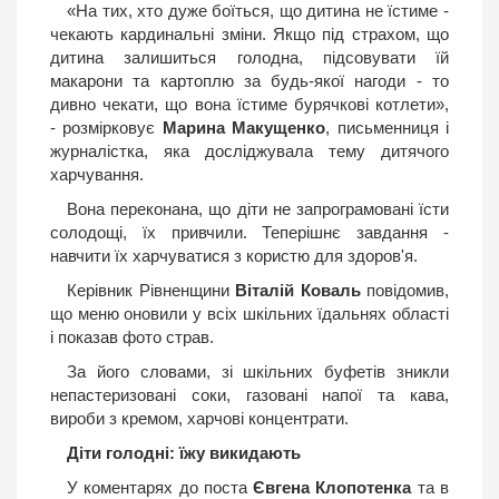
«На тих, хто дуже боїться, що дитина не їстиме -
чекають кардинальні зміни. Якщо під страхом, що
дитина залишиться голодна, підсовувати їй
макарони та картоплю за будь-якої нагоди - то
дивно чекати, що вона їстиме бурячкові котлети»,
- розмірковує
Марина Макущенко
, письменниця і
журналістка, яка досліджувала тему дитячого
харчування.
Вона переконана, що діти не запрограмовані їсти
солодощі, їх привчили. Теперішнє завдання -
навчити їх харчуватися з користю для здоров'я.
Керівник Рівненщини
Віталій Коваль
повідомив,
що меню оновили у всіх шкільних їдальнях області
і показав фото страв.
За його словами, зі шкільних буфетів зникли
непастеризовані соки, газовані напої та кава,
вироби з кремом, харчові концентрати.
Діти голодні: їжу викидають
У коментарях до поста
Євгена Клопотенка
та в