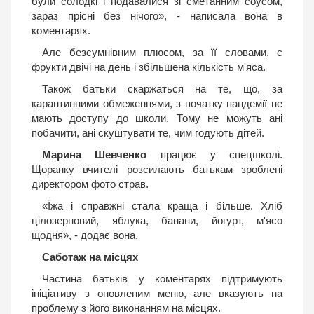
були солодкі і подавалися зі сметанним соусом,
зараз прісні без нічого», - написала вона в
коментарях.
Але безсумнівним плюсом, за її словами, є
фрукти двічі на день і збільшена кількість м'яса.
Також батьки скаржаться на те, що, за
карантинними обмеженнями, з початку пандемії не
мають доступу до школи. Тому не можуть ані
побачити, ані скуштувати те, чим годують дітей.
Марина Шевченко
працює у спецшколі.
Щоранку вчителі розсилають батькам зроблені
директором фото страв.
«Їжа і справжні стала краща і більше. Хліб
цілозерновий, яблука, банани, йогурт, м'ясо
щодня», - додає вона.
Саботаж на місцях
Частина батьків у коментарях підтримують
ініціативу з оновленим меню, але вказують на
проблему з його виконанням на місцях.