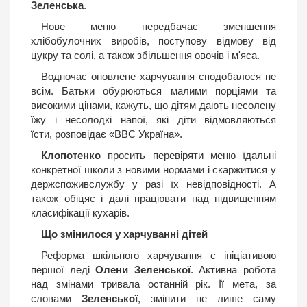
Зеленська
.
Нове меню передбачає зменшення
хлібобулочних виробів, поступову відмову від
цукру та солі, а також збільшення овочів і м'яса.
Водночас оновлене харчування сподобалося не
всім. Батьки обурюються малими порціями та
високими цінами, кажуть, що дітям дають несолену
їжу і несолодкі напої, які діти відмовляються
їсти, розповідає «ВВС Україна».
Клопотенко
просить перевіряти меню їдальні
конкретної школи з новими нормами і скаржитися у
держспоживслужбу у разі їх невідповідності. А
також обіцяє і далі працювати над підвищенням
класифікації кухарів.
Що змінилося у харчуванні дітей
Реформа шкільного харчування є ініціативою
першої леді
Олени Зеленської
. Активна робота
над змінами тривала останній рік. Її мета, за
словами
Зеленської
, змінити не лише саму