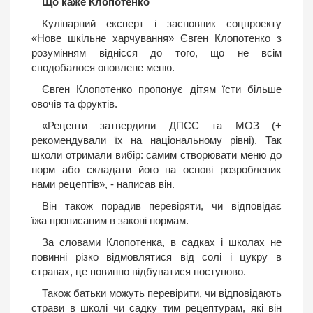
Що каже Клопотенко
Кулінарний експерт і засновник соцпроекту
«Нове шкільне харчування» Євген Клопотенко з
розумінням віднісся до того, що не всім
сподобалося оновлене меню.
Євген Клопотенко пропонує дітям їсти більше
овочів та фруктів.
«Рецепти затвердили ДПСС та МОЗ (+
рекомендували їх на національному рівні). Так
школи отримали вибір: самим створювати меню до
норм або складати його на основі розроблених
нами рецептів», - написав він.
Він також порадив перевіряти, чи відповідає
їжа прописаним в законі нормам.
За словами Клопотенка, в садках і школах не
повинні різко відмовлятися від солі і цукру в
стравах, це повинно відбуватися поступово.
Також батьки можуть перевірити, чи відповідають
страви в школі чи садку тим рецептурам, які він