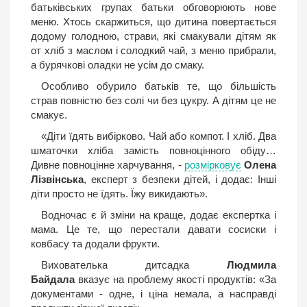
батьківських групах батьки обговорюють нове
меню. Хтось скаржиться, що дитина повертається
додому голодною, страви, які смакували дітям як
от хліб з маслом і солодкий чай, з меню прибрали,
а бурячкові оладки не усім до смаку.
Особливо обурило батьків те, що більшість
страв повністю без солі чи без цукру. А дітям це не
смакує.
«Діти їдять вибірково. Чай або компот. І хліб. Два
шматочки хліба замість повноцінного обіду…
Дивне повноцінне харчування, -
розмірковує
Олена
Лізвінська
, експерт з безпеки дітей, і додає: Інші
діти просто не їдять. Їжу викидають».
Водночас є й зміни на краще, додає експертка і
мама. Це те, що перестали давати сосиски і
ковбасу та додали фрукти.
Вихователька дитсадка
Людмила
Байдала
вказує на проблему якості продуктів: «За
документами - одне, і ціна немала, а насправді