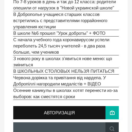
По 7-8 уроков в день и так до 12 класса: родители
опешили от нагрузок в "Новой украинской школе"
В Доброполье учащиеся старших классов
встретились с представителями горрайонного
управления юстиции
В школе №6 прошел "Урок доброты" + ФОТО
С начала учебного года коронавирусом успели
переболеть 24,5 тысяч учителей - в два раза
больше, чем учеников
З нового року в школах з'явиться нове меню: що
зміниться
В ШКОЛЬНЫХ СТОЛОВЫХ НЕЛЬЗЯ ПИТАТЬСЯ
Червона доріжка та привітання від нардепа. У
Добропіллі нагородили медалістів + ВIДЕО
Осенние каникулы в школах хотят перенести из-за
выборов: как сместятся сроки
АВТОРИЗАЦІЯ