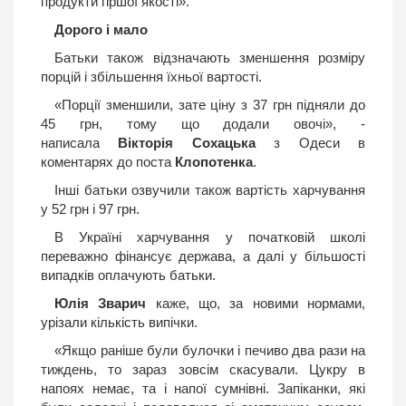
продукти гіршої якості».
Дорого і мало
Батьки також відзначають зменшення розміру
порцій і збільшення їхньої вартості.
«Порції зменшили, зате ціну з 37 грн підняли до
45 грн, тому що додали овочі», -
написала
Вікторія
Сохацька
з Одеси в
коментарях до поста
Клопотенка
.
Інші батьки озвучили також вартість харчування
у 52 грн і 97 грн.
В Україні харчування у початковій школі
переважно фінансує держава, а далі у більшості
випадків оплачують батьки.
Юлія Зварич
каже, що, за новими нормами,
урізали кількість випічки.
«Якщо раніше були булочки і печиво два рази на
тиждень, то зараз зовсім скасували. Цукру в
напоях немає, та і напої сумнівні. Запіканки, які