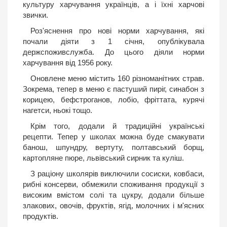
культуру харчування українців, а і їхні харчові
звички.
Роз'яснення про нові норми харчування, які
почали діяти з 1 січня, опублікувала
держспоживслужба. До цього діяли норми
харчування від 1956 року.
Оновлене меню містить 160 різноманітних страв.
Зокрема, тепер в меню є пастуший пиріг, синабон з
корицею, бефстроганов, лобіо, фріттата, курячі
нагетси, ньокі тощо.
Крім того, додали й традиційні українські
рецепти. Тепер у школах можна буде смакувати
банош, шпундру, вертуту, полтавський борщ,
картопляне пюре, львівський сирник та куліш.
З раціону школярів виключили сосиски, ковбаси,
рибні консерви, обмежили споживання продукції з
високим вмістом солі та цукру, додали більше
злакових, овочів, фруктів, ягід, молочних і м'ясних
продуктів.