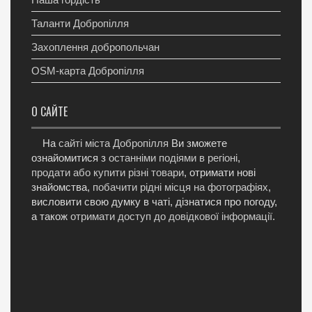
Таланти Добропілля
Захоплення добропольчан
OSM-карта Добропілля
О САЙТЕ
На
сайті міста Добропілля
Ви зможете
ознайомитися з
останніми подіями в регіоні
,
продати або купити різні товари
, отримати нові
знайомства,
побачити рідні місця на фотографіях
,
висловити свою думку в чаті, дізнатися про погоду,
а також
отримати доступ до довідкової інформації
.