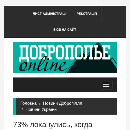
ЛИСТ АДМІНІСТРАЦІЇ
РЕЄСТРАЦІЯ
ВХІД НА САЙТ
Toggle
navigation
Головна
Новини Добропілля
Новини України
73% лоханулись, когда