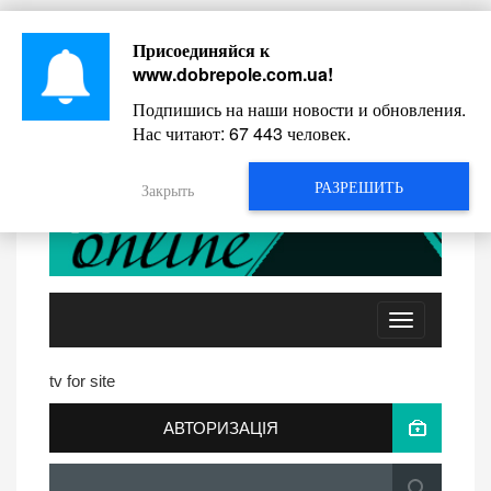
Присоединяйся к
ЛИСТ АДМІНІСТРАЦІЇ
РЕЄСТРАЦІЯ
www.dobrepole.com.ua
!
Подпишись на наши новости и обновления.
ВХІД НА САЙТ
Нас читают:
67 443
человек.
РАЗРЕШИТЬ
Закрыть
Toggle
navigation
tv for site
АВТОРИЗАЦІЯ