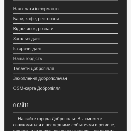
Надіслати інформацію
Бари, кафе, ресторани
Відпочинок, розваги
Загальні дані
Історичні дані
Наша гордість
Таланти Добропілля
Захоплення добропольчан
OSM-карта Добропілля
О САЙТЕ
На
сайте города Доброполье
Вы сможете
ознакомиться с
последними событиями в регионе
,
продать или купить различные товары
, поулучить