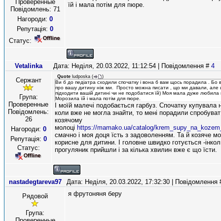
Проверенные
їй і мала потім для пюре.
Повідомлень:
71
Нагороди:
0
Репутація:
0
Статус:
Vetalinka
Дата: Неділя, 20.03.2022, 11:12:54 | Повідомлення #
4
Quote
ludposka
(
)
Сержант
Ви б до педіатра сходили спочатку і вона б вам щось порадила . Бо 
про вашу дитину ніж ми. Просто можна писати , що ми давали, але
підходити вашій дитині чи не подобатися їй) Моя мала дуже любила 
Група:
Морозила їй і мала потім для пюре.
Проверенные
І моїй малечі подобається гарбуз. Спочатку купувала н
Повідомлень:
коли вже не могла знайти, то мені порадили спробуват
26
козячому
молоці
https://mamako.ua/catalog/krem_supy_na_kozem
Нагороди:
0
смачно і моя доця їсть з задоволенням. Та й козяче м
Репутація:
0
корисне для дитини. І головне швидко готується -інкол
Статус:
прогуляник прийшли і за кілька хвилин вже є що їсти.
nastadegtareva97
Дата: Неділя, 20.03.2022, 17:32:30 | Повідомлення
я фрутоняня беру
Рядовой
Група:
Проверенные