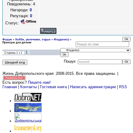
Повідомлень:
4
Нагороди:
0
Репутація:
0
Статус:
Форум
»
Хобби, увлечение, отдых
»
Флудилко)
»
Прикорм для дитини
1
Сторінка
1
з
1
Пошук:
Жизнь Добропольского края: 2008-2015
. Все права защищены. |
Есть вопрос?
Пишите нам!
Главная
|
Контакты
|
Гостевая книга
|
Написать администрации
|
RSS