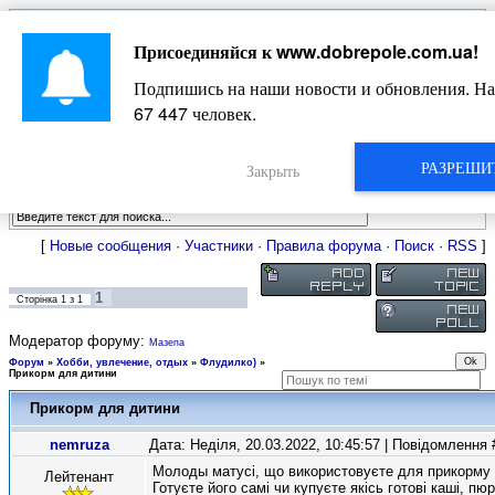
Главная
Присоединяйся к
www.dobrepole.com.ua
!
Новости
Жизнь Добропольского края
Довідкова
Подпишись на наши новости и обновления. На
Фото
Оголошення
67 447
человек.
Видео
Блоги
Статьи
РАЗРЕШИ
Форум
Закрыть
Карта Доброполья
[
Новые сообщения
·
Участники
·
Правила форума
·
Поиск
·
RSS
]
1
Сторінка
1
з
1
Модератор форуму:
Мазепа
Форум
»
Хобби, увлечение, отдых
»
Флудилко)
»
Прикорм для дитини
Прикорм для дитини
nemruza
Дата: Неділя, 20.03.2022, 10:45:57 | Повідомлення
Молоды матусі, що використовуєте для прикорму 
Лейтенант
Готуєте його самі чи купуєте якісь готові каші, пю