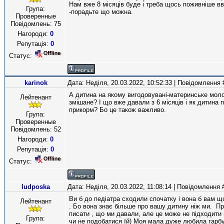
Нам вже 8 місяців буде і треба щось поживніше в
Група:
-порадьте що можна.
Проверенные
Повідомлень:
75
Нагороди:
0
Репутація:
0
Статус:
karinok
Дата: Неділя, 20.03.2022, 10:52:33 | Повідомлення
А дитина на якому вигодовувані-материнське мол
Лейтенант
змішане? І що вже давали з 6 місяців і як дитина 
прикорм? Бо це також важливо.
Група:
Проверенные
Повідомлень:
52
Нагороди:
0
Репутація:
0
Статус:
ludposka
Дата: Неділя, 20.03.2022, 11:08:14 | Повідомлення
Ви б до педіатра сходили спочатку і вона б вам 
Лейтенант
. Бо вона знає більше про вашу дитину ніж ми. П
писати , що ми давали, але це може не підходити 
Група:
чи не подобатися їй) Моя мала дуже любила гарб