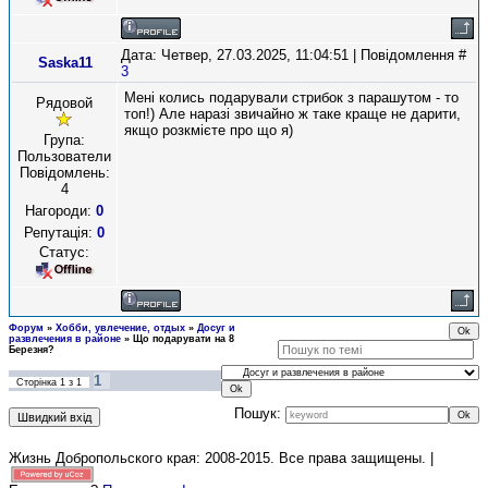
Дата: Четвер, 27.03.2025, 11:04:51 | Повідомлення #
Saska11
3
Мені колись подарували стрибок з парашутом - то
Рядовой
топ!) Але наразі звичайно ж таке краще не дарити,
якщо розкмієте про що я)
Група:
Пользователи
Повідомлень:
4
Нагороди:
0
Репутація:
0
Статус:
Форум
»
Хобби, увлечение, отдых
»
Досуг и
развлечения в районе
»
Що подарувати на 8
Березня?
1
Сторінка
1
з
1
Пошук:
Жизнь Добропольского края: 2008-2015
. Все права защищены. |