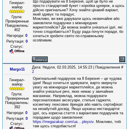
Що подарувати на 8 Березня, щоб це було не
Генерал-
просто стандартний букет і коробка цукерок, а щось
майор
дійсно оригінальне? Хочу знайти цікавий варіант,
який здивує та порадує.
Група:
Можливо, ви вже дарували щось незвичайне або
Проверенные
замовляли подарунки з міжнародних
Повідомлень:
маркетплейсів? Де можна знайти унікальні ідеї, які
402
точно сподобаються? Буду рада почути поради, бо
Нагороди:
0
хочеться зробити свято по-справжньому
особливим.
Репутація:
0
Статус:
Дата: Неділя, 02.03.2025, 14:55:23 | Повідомлення #
Margo11
2
Оригінальний подарунок на 8 Березня – це чудова
Генерал-
ідея! Якщо хочеться здивувати, варто звернути
майор
увагу на міжнародні маркетплейси, де можна
знайти унікальні речі, яких немає у звичайних
Група:
магазинах. Наприклад, можна подарувати
Проверенные
персоналізовані аксесуари, стильні гаджети,
Повідомлень:
косметику люксових брендів або навіть сертифікат
392
на незабутній досвід. Якщо шукаєш нестандартні
Нагороди:
0
ідеї, ось корисна стаття з варіантами подарунків та
порадами щодо замовлення:
Репутація:
0
https://megazakaz.com/ua....pleysiv
. Можливо, тобі
Статус:
там щось сподобається!