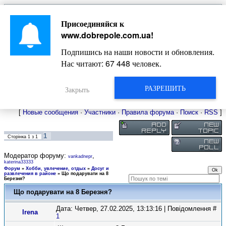
Главная
Присоединяйся к
Новости
Жизнь Добропольского края
Довідкова
www.dobrepole.com.ua
!
Фото
Оголошення
Подпишись на наши новости и обновления.
Видео
Блоги
Нас читают:
67 448
человек.
Статьи
Форум
Карта Доброполья
РАЗРЕШИТЬ
Закрыть
[
Новые сообщения
·
Участники
·
Правила форума
·
Поиск
·
RSS
]
1
Сторінка
1
з
1
Модератор форуму:
,
vankadnepr
katerina33333
Форум
»
Хобби, увлечение, отдых
»
Досуг и
развлечения в районе
»
Що подарувати на 8
Березня?
Що подарувати на 8 Березня?
Дата: Четвер, 27.02.2025, 13:13:16 | Повідомлення #
Irena
1