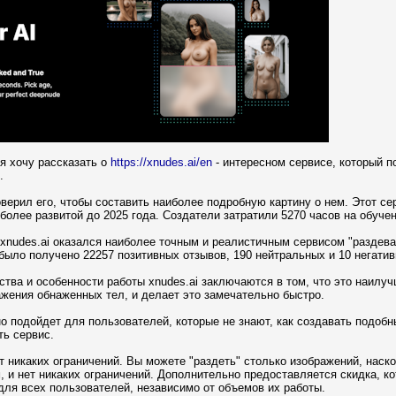
я хочу рассказать о
https://xnudes.ai/en
- интересном сервисе, который 
.
оверил его, чтобы составить наиболее подробную картину о нем. Этот с
более развитой до 2025 года. Создатели затратили 5270 часов на обуче
 xnudes.ai оказался наиболее точным и реалистичным сервисом "раздев
было получено 22257 позитивных отзывов, 190 нейтральных и 10 негатив
ва и особенности работы xnudes.ai заключаются в том, что это наилуч
жения обнаженных тел, и делает это замечательно быстро.
о подойдет для пользователей, которые не знают, как создавать подобн
ть сервис.
ет никаких ограничений. Вы можете "раздеть" столько изображений, нас
 и нет никаких ограничений. Дополнительно предоставляется скидка, к
для всех пользователей, независимо от объемов их работы.