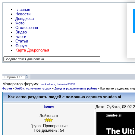
Главная
Новости
Довідкова
Фото
Оголошення
Видео
Блоги
Статьи
Форум
Карта Доброполья
1
Сторінка
1
з
1
Модератор форуму:
,
vankadnepr
katerina33333
Форум
»
Хобби, увлечение, отдых
»
Досуг и развлечения в районе
»
Как легко раздевать лю
Как легко раздевать людей с помощью сервиса xnudes.ai
kvaes
Дата: Субота, 08.02.
Лейтенант
Група: Проверенные
Повідомлень:
54