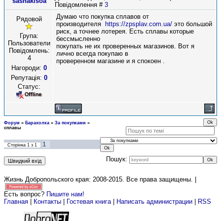
sashakisoa
Повідомлення #
3
Думаю что покупка сплавов от
Рядовой
производителя
https://zpsplav.com.ua/
это большой
риск, а точнее лотерея. Есть сплавы которые
Група:
бессмысленно
Пользователи
покупать не их проверенных магазинов. Вот я
Повідомлень:
лично всегда покупаю в
4
проверенном магазине и я спокоен .
Нагороди:
0
Репутація:
0
Статус:
Форум
»
Барахолка
»
За покупками
»
сплавы
1
Сторінка
1
з
1
Пошук:
Жизнь Добропольского края: 2008-2015
. Все права защищены. |
Есть вопрос?
Пишите нам!
Главная
|
Контакты
|
Гостевая книга
|
Написать администрации
|
RSS