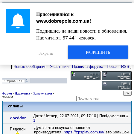
Главная
Присоединяйся к
Новости
Жизнь Добропольского края
Довідкова
www.dobrepole.com.ua
!
Фото
Оголошення
Подпишись на наши новости и обновления.
Видео
Блоги
Нас читают:
67 441
человек.
Статьи
Форум
Карта Доброполья
РАЗРЕШИТЬ
Закрыть
[
Новые сообщения
·
Участники
·
Правила форума
·
Поиск
·
RSS
]
1
Сторінка
1
з
1
Форум
»
Барахолка
»
За покупками
»
сплавы
сплавы
Дата: Четвер, 22.07.2021, 09:17:10 | Повідомлення #
docddor
1
Думаю что покупка сплавов от
Рядовой
производителя
https://zpsplav.com.ua/
это большой