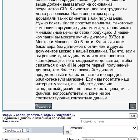
выше должен выдаваться на основании
результатов GIA. К счастью, все эти трудности
легко разрешимы. Наши операторы сразу
добавляли таких клиентов в бан по указанию.
Нужно искать более простые варианты. Некоторые
компании, торгующие дипломами, устанавливают
минимальные цены на свою продукцию. В нашей
компании вы можете купить дипломы ВУЗов в
Москве и Московской области. Купить диплом
бакалавра без дипломов с отличием и других
документов можно в нашей компании. Так что, если
вы решили купить диплом или хотите повысить
квалификацию, не откладывайте до завтра, чтобы
связаться с нами! Не берите первый полученный
диплом, тем более не покупайте диплом,
предложенный в качестве взятки в очереди в
библиотеке или магазине. Если вы посетите наш
интернет-магазин, вы найдете довольно
стандартный дизайн, но в шапке есть цены, типы
файлов, вопросы/ответы и, конечно же,
соответствующие контактные данные.
Форум
»
Хобби, увлечение, отдых
»
Флудилко)
»
Подлинный диплом о начальном образовании
Кангалассы.
1
Сторінка
1
з
1
Пошук: