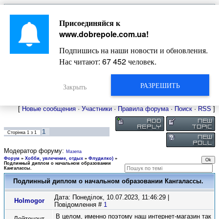
Главная
Присоединяйся к
Новости
Жизнь Добропольского края
Довідкова
www.dobrepole.com.ua
!
Фото
Оголошення
Подпишись на наши новости и обновления.
Видео
Блоги
Нас читают:
67 452
человек.
Статьи
Форум
Карта Доброполья
РАЗРЕШИТЬ
Закрыть
[
Новые сообщения
·
Участники
·
Правила форума
·
Поиск
·
RSS
]
1
Сторінка
1
з
1
Модератор форуму:
Мазепа
Форум
»
Хобби, увлечение, отдых
»
Флудилко)
»
Подлинный диплом о начальном образовании
Кангалассы.
Подлинный диплом о начальном образовании Кангалассы.
Дата: Понеділок, 10.07.2023, 11:46:29 |
Holmogor
Повідомлення #
1
В целом, именно поэтому наш интернет-магазин так
Лейтенант