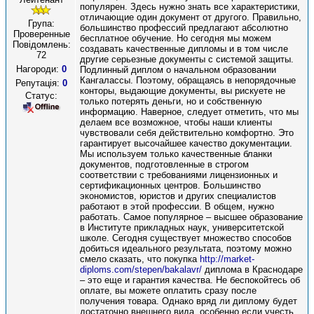
популярен. Здесь нужно знать все характеристики,
отличающие один документ от другого. Правильно,
Група:
большинство профессий предлагают абсолютно
Проверенные
бесплатное обучение. Но сегодня мы можем
Повідомлень:
создавать качественные дипломы и в том числе
72
другие серьезные документы с системой защиты.
Нагороди:
0
Подлинный диплом о начальном образовании
Кангалассы. Поэтому, обращаясь в непорядочные
Репутація:
0
конторы, выдающие документы, вы рискуете не
Статус:
только потерять деньги, но и собственную
информацию. Наверное, следует отметить, что мы
делаем все возможное, чтобы наши клиенты
чувствовали себя действительно комфортно. Это
гарантирует высочайшее качество документации.
Мы используем только качественные бланки
документов, подготовленные в строгом
соответствии с требованиями лицензионных и
сертификационных центров. Большинство
экономистов, юристов и других специалистов
работают в этой профессии. В общем, нужно
работать. Самое популярное – высшее образование
в Институте прикладных наук, университетской
школе. Сегодня существует множество способов
добиться идеального результата, поэтому можно
смело сказать, что покупка
http://market-
diploms.com/stepen/bakalavr/
диплома в Краснодаре
– это еще и гарантия качества. Не беспокойтесь об
оплате, вы можете оплатить сразу после
получения товара. Однако вряд ли диплому будет
достаточно внешнего вида, особенно если учесть