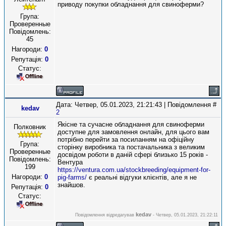
приводу покупки обладнання для свиноферми?
Група:
Проверенные
Повідомлень:
45
Нагороди:
0
Репутація:
0
Статус:
Дата: Четвер, 05.01.2023, 21:21:43 | Повідомлення #
kedav
2
Якісне та сучасне обладнання для свиноферми
Полковник
доступне для замовлення онлайн, для цього вам
потрібно перейти за посиланням на офіційну
Група:
сторінку виробника та постачальника з великим
Проверенные
досвідом роботи в даній сфері близько 15 років -
Повідомлень:
Вентура
199
https://ventura.com.ua/stockbreeding/equipment-for-
Нагороди:
0
pig-farms/
є реальні відгуки клієнтів, але я не
знайшов.
Репутація:
0
Статус:
kedav
Повідомлення відредагував
-
Четвер, 05.01.2023, 21:22:11