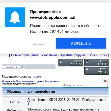
Главная
Присоединяйся к
Новости
Жизнь Добропольского края
Довідкова
www.dobrepole.com.ua
!
Фото
Оголошення
Подпишись на наши новости и обновления.
Видео
Блоги
Нас читают:
67 451
человек.
Статьи
Форум
Карта Доброполья
РАЗРЕШИТЬ
Закрыть
[
Новые сообщения
·
Участники
·
Правила форума
·
Поиск
·
RSS
]
1
Сторінка
1
з
1
Модератор форуму:
Мазепа
Форум
»
Хобби, увлечение, отдых
»
Флудилко)
»
Обладнання для свиноферми
Обладнання для свиноферми
Дата: Четвер, 05.01.2023, 21:06:21 | Повідомлення #
sofino
1
Можливо хтось знає, куди краще звернутися з
Лейтенант